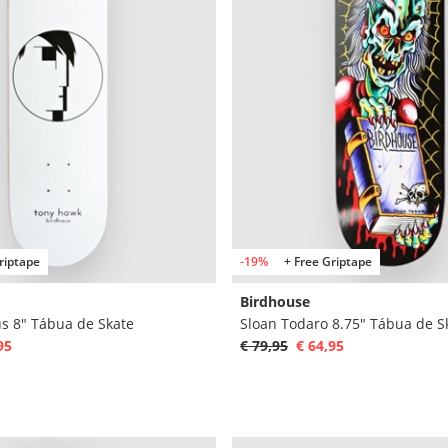
riptape
-19%
+ Free Griptape
Birdhouse
s 8" Tábua de Skate
Sloan Todaro 8.75" Tábua de S
95
€ 79,95
€ 64,95