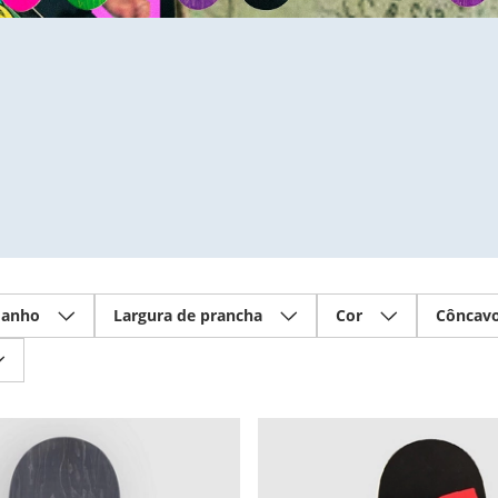
anho
Largura de prancha
Cor
Côncav