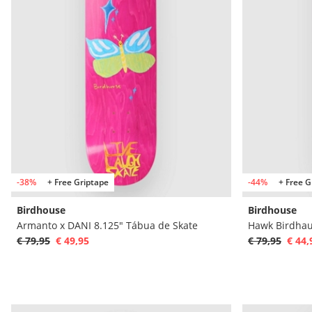
-38%
+ Free Griptape
-44%
+ Free G
Birdhouse
Birdhouse
Armanto x DANI 8.125" Tábua de Skate
Hawk Birdhau
€ 79,95
€ 49,95
€ 79,95
€ 44,