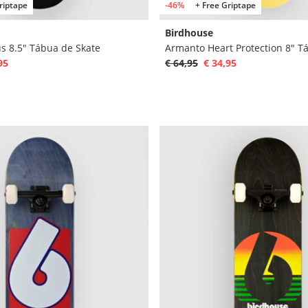
riptape
-46%
+ Free Griptape
Birdhouse
s 8.5" Tábua de Skate
Armanto Heart Protection 8" T
95
€ 64,95
€ 34,95