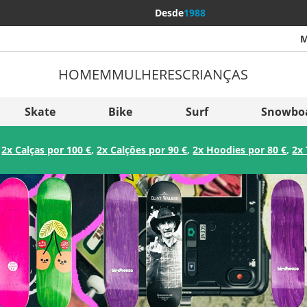
Desde
1988
M
HOMEM
MULHERES
CRIANÇAS
Mais p
Sverige
Skate
Bike
Surf
Snowbo
Slovenija
:
2x Calças por 100 €
,
2x Calções por 90 €
,
2x Hoodies por 80 €
,
2x 
België (Nederlands)
Belgique (Français)
Danmark
Norge