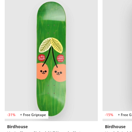
-31%
+ Free Griptape
-15%
+ Free G
Birdhouse
Birdhouse