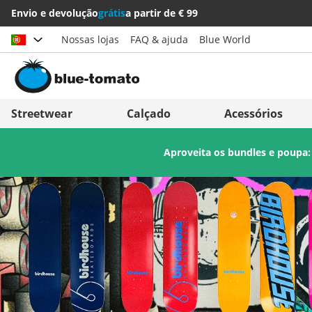
Envio e devolução
grátis
a partir de € 99
Nossas lojas
FAQ & ajuda
Blue World
Escolher país
Deutschland
Nederland
Streetwear
Calçado
Acessórios
Österreich
Italia (Italiano)
Aproveita os bundles e poupa
Schweiz (Deutsch)
Italien (Deutsch)
Suisse (Français)
España
Svizzera (Italiano)
Suomi
France
United Kingdom