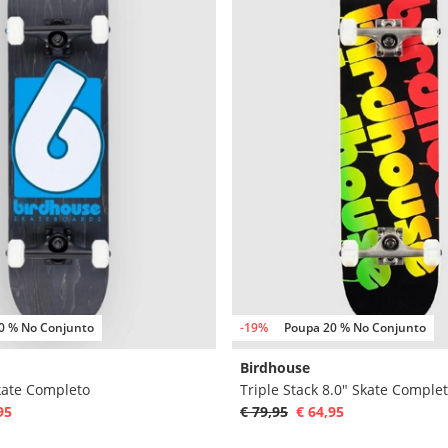
0 % No Conjunto
-19%
Poupa 20 % No Conjunto
Birdhouse
kate Completo
Triple Stack 8.0" Skate Comple
95
€ 79,95
€ 64,95