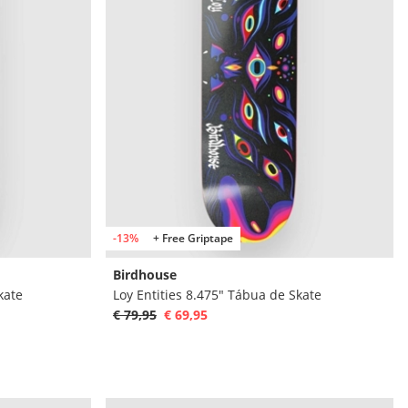
-13%
+ Free Griptape
Birdhouse
kate
Loy Entities 8.475" Tábua de Skate
€ 79,95
€ 69,95