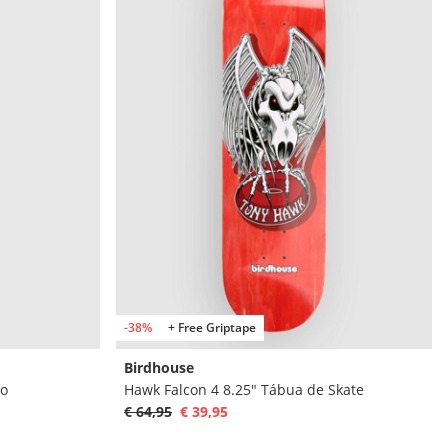
-38%
+ Free Griptape
Birdhouse
to
Hawk Falcon 4 8.25" Tábua de Skate
€ 64,95
€ 39,95