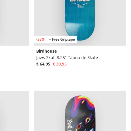
-38%
+ Free Griptape
Birdhouse
Jaws Skull 8.25" Tábua de Skate
€ 64,95
€ 39,95