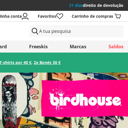
21 dias
direito de devolução
inha conta
Favoritos
Carrinho de compras
aíses
ard
Freeskis
Marcas
Saldos
T-shirts por 40 €
,
2x Bonés 30 €
Guardar