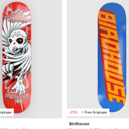
riptape
-25%
+ Free Griptape
Birdhouse