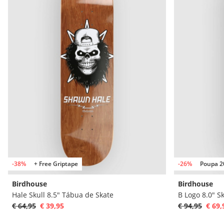
-38%
+ Free Griptape
-26%
Poupa 2
Birdhouse
Birdhouse
Hale Skull 8.5" Tábua de Skate
B Logo 8.0" S
€ 64,95
€ 39,95
€ 94,95
€ 69,