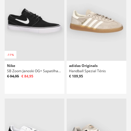
-11%
Nike
adidas Originals
SB Zoom Janoski OG+ Sapatilhas de Skate
Handball Spezial Ténis
€ 94,95
€ 84,95
€ 109,95