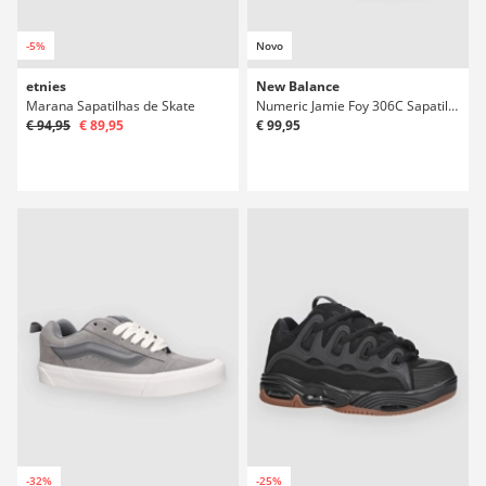
-5%
Novo
etnies
New Balance
Marana Sapatilhas de Skate
Numeric Jamie Foy 306C Sapatilhas de Skate
€ 94,95
€ 89,95
€ 99,95
-32%
-25%