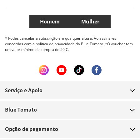
Mais países
Homem
Mulher
* Podes cancelar a subscrição em qualquer altura. Ao assinares
concordas com a política de privacidade da Blue Tomato. *O voucher tem
um valor mínimo de compra de 50 €.
Serviço e Apoio
FAQ
Blue Tomato
Contacto
Sobre nós
Pagamento
Opção de pagamento
Lojas
Envio