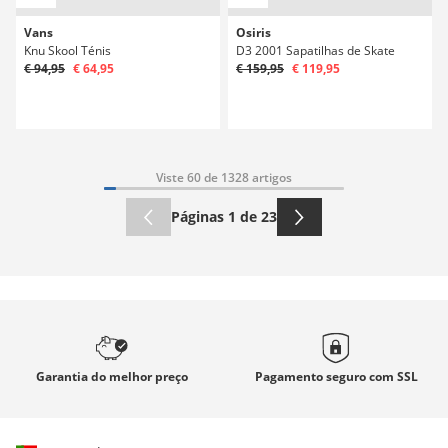
Vans
Osiris
Knu Skool Ténis
D3 2001 Sapatilhas de Skate
€ 94,95
€ 64,95
€ 159,95
€ 119,95
Viste 60 de 1328 artigos
Páginas 1 de 23
Garantia
do melhor preço
Pagamento seguro com
SSL