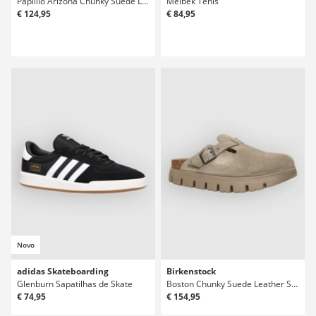
Papillio Arizona Chunky Suede Leathe Sandálias
Melbek Ténis
€ 124,95
€ 84,95
Novo
adidas Skateboarding
Birkenstock
Glenburn Sapatilhas de Skate
Boston Chunky Suede Leather Sandálias
€ 74,95
€ 154,95