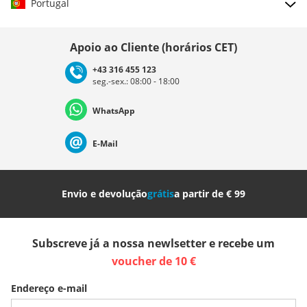
Portugal
Escolher país
Apoio ao Cliente (horários CET)
+43 316 455 123
seg.-sex.: 08:00 - 18:00
Deutschland
Österreich
Schweiz (Deutsch)
WhatsApp
Suisse (Français)
Svizzera (Italiano)
France
E-Mail
Nederland
Italia (Italiano)
Italien (Deutsch)
Envio e devolução
grátis
a partir de € 99
España
Suomi
United Kingdom
Subscreve já a nossa newlsetter e recebe um
Sverige
Slovenija
België (Nederlands)
voucher de 10 €
Endereço e-mail
Belgique (Français)
Danmark
Norge