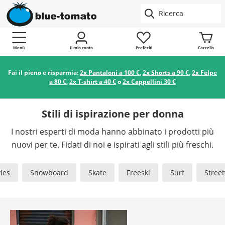
Menù
Il mio conto
Preferiti
Carrello
Fai il pieno e risparmia:
2x Pantaloni a 100 €
,
2x Shorts a 90 €
,
2x Felpe
a 80 €
,
2x T-shirt a 40 €
o
2x Cappellini 30 €
Stili di ispirazione per donna
I nostri esperti di moda hanno abbinato i prodotti più
nuovi per te. Fidati di noi e ispirati agli stili più freschi.
yles
Snowboard
Skate
Freeski
Surf
Stree