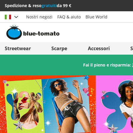
Spedizione & reso
gratuiti
da 99 €
Nostri negozi
FAQ & aiuto
Blue World
Scegli il paese
Deutschland
Nederland
Streetwear
Scarpe
Accessori
S
Österreich
Italia (Italiano)
Fai il pieno e risparmia:
Schweiz (Deutsch)
Italien (Deutsch)
Suisse (Français)
España
Svizzera (Italiano)
Suomi
France
United Kingdom