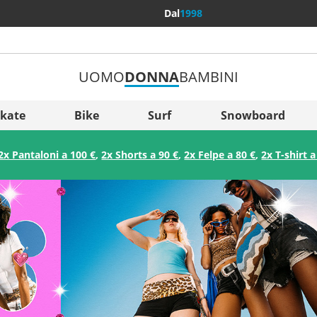
Dal
1998
UOMO
DONNA
BAMBINI
Più Pae
Sverige
kate
Bike
Surf
Snowboard
Slovenija
2x Pantaloni a 100 €
,
2x Shorts a 90 €
,
2x Felpe a 80 €
,
2x T-shirt a
België (Nederlands)
Belgique (Français)
Danmark
Norge