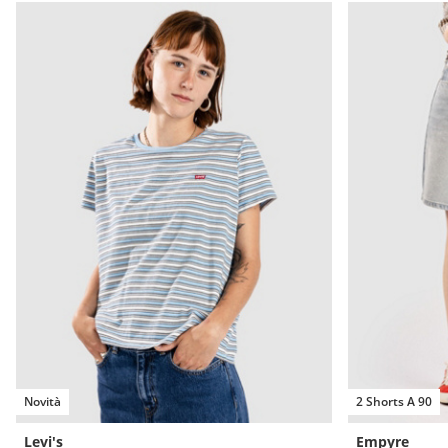
Novità
2 Shorts A 90
Levi's
Empyre