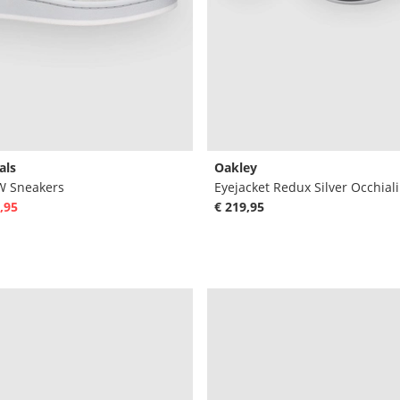
als
Oakley
W Sneakers
Eyejacket Redux Silver Occhiali
,95
€ 219,95