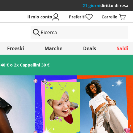
21 giorni
diritto di resa
Il mio conto
Preferiti
Carrello
si
Freeski
Marche
Deals
Saldi
 40 €
o
2x Cappellini 30 €
Salva