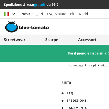
Spedizione & reso
gratuiti
da 99 €
Nostri negozi
FAQ & aiuto
Blue World
Scegli il paese
Deutschland
Nederland
Streetwear
Scarpe
Accessori
Österreich
Italia (Italiano)
Fai il pieno e risparmia:
Schweiz (Deutsch)
Italien (Deutsch)
Suisse (Français)
España
Homepage
Help!
Aiuto
Svizzera (Italiano)
Suomi
AIUTO
France
United Kingdom
FAQ
SPEDIZIONE
PAGAMENTO