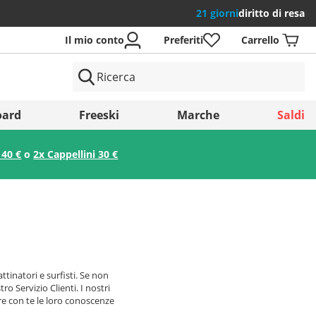
21 giorni
diritto di resa
Il mio conto
Preferiti
Carrello
si
ard
Freeski
Marche
Saldi
 40 €
o
2x Cappellini 30 €
Salva
tinatori e surfisti. Se non
ro Servizio Clienti. I nostri
ere con te le loro conoscenze