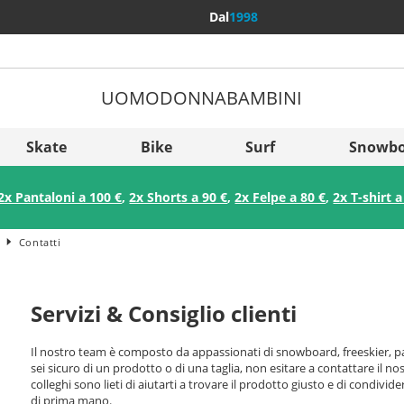
Dal
1998
UOMO
DONNA
BAMBINI
Più Pae
Sverige
Skate
Bike
Surf
Snowbo
Slovenija
2x Pantaloni a 100 €
,
2x Shorts a 90 €
,
2x Felpe a 80 €
,
2x T-shirt a
België (Nederlands)
Belgique (Français)
Contatti
Danmark
Norge
Servizi & Consiglio clienti
Il nostro team è composto da appassionati di snowboard, freeskier, pat
sei sicuro di un prodotto o di una taglia, non esitare a contattare il nost
colleghi sono lieti di aiutarti a trovare il prodotto giusto e di condivid
di prima mano.