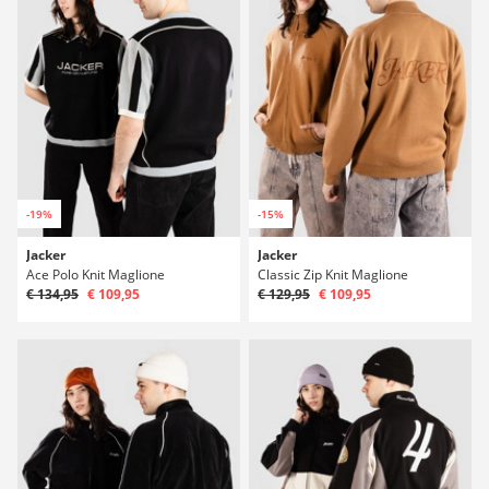
-19%
-15%
Jacker
Jacker
Ace Polo Knit Maglione
Classic Zip Knit Maglione
€ 134,95
€ 109,95
€ 129,95
€ 109,95