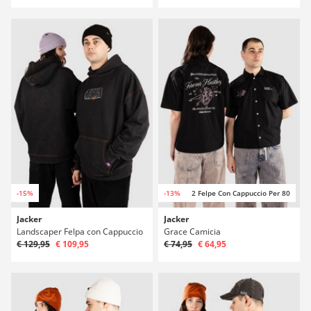
-15%
-13%
2 Felpe Con Cappuccio Per 80
Jacker
Jacker
Landscaper Felpa con Cappuccio
Grace Camicia
€ 129,95
€ 109,95
€ 74,95
€ 64,95