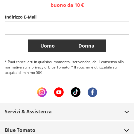
Sverige
Slovenija
België (Nederlands)
buono da 10 €
Indirizzo E-Mail
Belgique (Français)
Danmark
Norge
Più Paesi
Uomo
Donna
* Puoi cancellarti in qualsiasi momento. Iscrivendoti, dai il consenso alla
normativa sulla privacy di Blue Tomato. * Il voucher è utilizzabile su
acquisti di minimo 50€
Servizi & Assistenza
FAQ
Blue Tomato