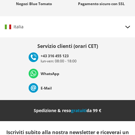
Negozi
Blue Tomato
Pagamento sicuro con
SSL
Italia
Scegli il paese
Servizio clienti (orari CET)
+43 316 455 123
lun-ven: 08:00 - 18:00
Deutschland
Österreich
Schweiz (Deutsch)
WhatsApp
Suisse (Français)
Svizzera (Italiano)
France
E-Mail
Nederland
Italia (Italiano)
Italien (Deutsch)
Spedizione & reso
gratuiti
da 99 €
España
Suomi
United Kingdom
Iscriviti subito alla nostra newsletter e riceverai un