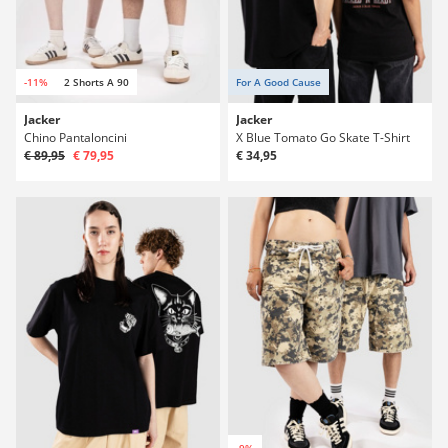
-11%
2 Shorts A 90
For A Good Cause
Jacker
Jacker
Chino Pantaloncini
X Blue Tomato Go Skate T-Shirt
€ 89,95
€ 79,95
€ 34,95
-9%