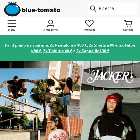
Menù
Il mio conto
Preferiti
Carrello
Fai il pieno e risparmia:
2x Pantaloni a 100 €
,
2x Shorts a 90 €
,
2x Felpe
a 80 €
,
2x T-shirt a 40 €
o
2x Cappellini 30 €