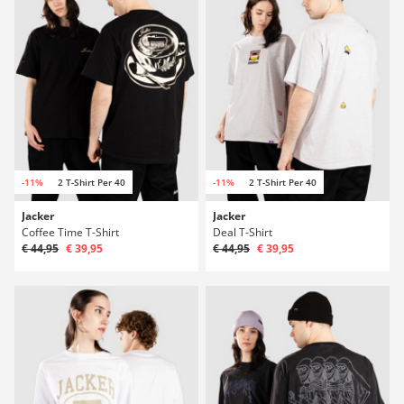
-11%
2 T-Shirt Per 40
-11%
2 T-Shirt Per 40
Jacker
Jacker
Coffee Time T-Shirt
Deal T-Shirt
€ 44,95
€ 39,95
€ 44,95
€ 39,95