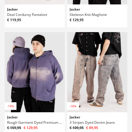
Jacker
Jacker
Deal Corduroy Pantaloni
Skeleton Knit Maglione
€ 119,95
€ 129,95
-19%
-18%
Jacker
Jacker
Rough Garment Dyed Premium Felpa con Zip
3 Stripes Dyed Denim Jeans
€ 159,95
€ 129,95
€ 109,95
€ 89,95