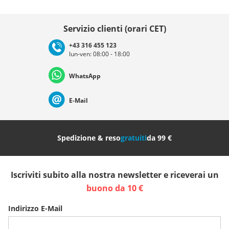
Scegli il paese
Servizio clienti (orari CET)
+43 316 455 123
lun-ven: 08:00 - 18:00
Deutschland
Österreich
Schweiz (Deutsch)
WhatsApp
Suisse (Français)
Svizzera (Italiano)
France
E-Mail
Nederland
Italia (Italiano)
Italien (Deutsch)
Spedizione & reso
gratuiti
da 99 €
España
Suomi
United Kingdom
Iscriviti subito alla nostra newsletter e riceverai un
Sverige
Slovenija
België (Nederlands)
buono da 10 €
Indirizzo E-Mail
Belgique (Français)
Danmark
Norge