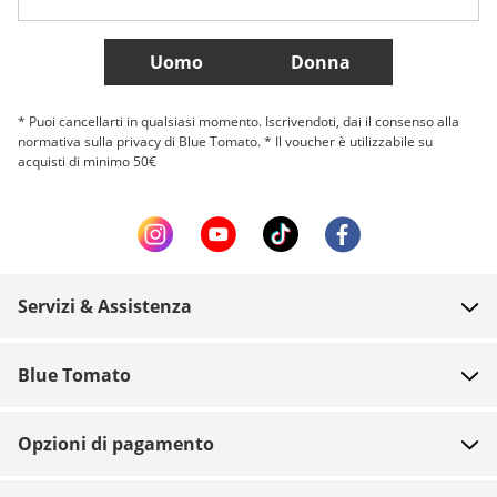
Più Paesi
Uomo
Donna
* Puoi cancellarti in qualsiasi momento. Iscrivendoti, dai il consenso alla
normativa sulla privacy di Blue Tomato. * Il voucher è utilizzabile su
acquisti di minimo 50€
Servizi & Assistenza
FAQ
Blue Tomato
Contatti
Chi siamo
Pagamento
Opzioni di pagamento
Negozi
Spedizione