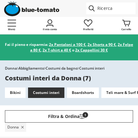
Menù
Il mio conto
Preferiti
Carrello
Fai il pieno e risparmia:
2x Pantaloni a 100 €
,
2x Shorts a 90 €
,
2x Felpe
a 80 €
,
2x T-shirt a 40 €
o
2x Cappellini 30 €
Donna
Abbigliamento
Costumi da bagno
Costumi interi
Costumi interi da Donna
(
7
)
Bikini
Costumi interi
Boardshorts
Teli mare & Surf
1
Filtra & Ordina
Donna