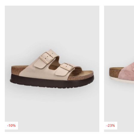
-10%
-23%