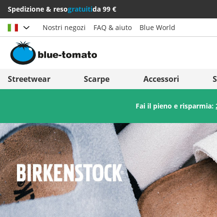
Spedizione & reso
gratuiti
da 99 €
Nostri negozi
FAQ & aiuto
Blue World
Scegli il paese
Deutschland
Nederland
Streetwear
Scarpe
Accessori
S
Österreich
Italia (Italiano)
Fai il pieno e risparmia:
Schweiz (Deutsch)
Italien (Deutsch)
Suisse (Français)
España
Svizzera (Italiano)
Suomi
France
United Kingdom