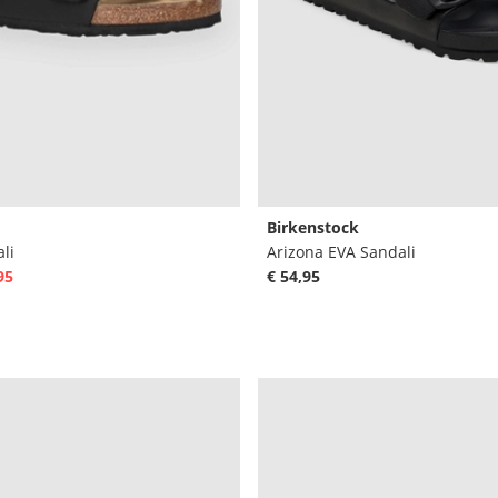
Birkenstock
li
Arizona EVA Sandali
95
€ 54,95