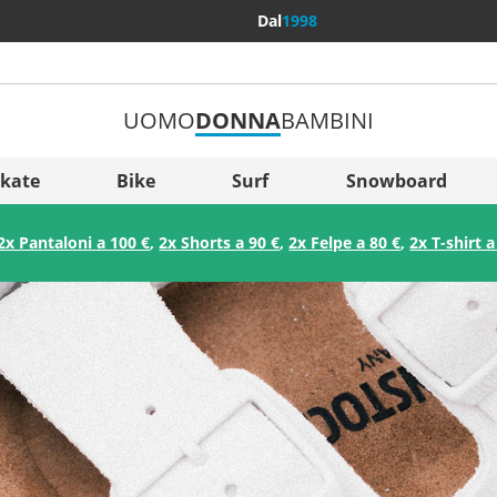
Dal
1998
UOMO
DONNA
BAMBINI
Più Pae
Sverige
kate
Bike
Surf
Snowboard
Slovenija
2x Pantaloni a 100 €
,
2x Shorts a 90 €
,
2x Felpe a 80 €
,
2x T-shirt a
België (Nederlands)
Belgique (Français)
Danmark
Norge