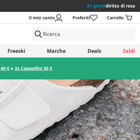
21 giorni
diritto di resa
Il mio conto
Preferiti
Carrello
si
Freeski
Marche
Deals
Saldi
 40 €
o
2x Cappellini 30 €
Salva