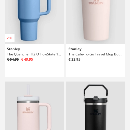
-9%
Stanley
Stanley
The Quencher H2.O FlowState 1,18l Bottiglia
The Cafe-To-Go Travel Mug Bottiglia
€ 54,95
€ 49,95
€ 33,95