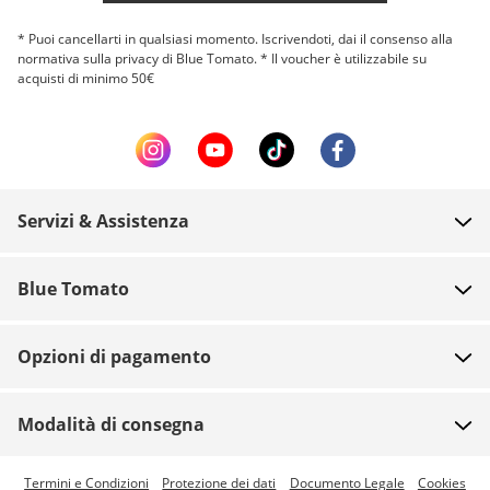
* Puoi cancellarti in qualsiasi momento. Iscrivendoti, dai il consenso alla
normativa sulla privacy di Blue Tomato. * Il voucher è utilizzabile su
acquisti di minimo 50€
Servizi & Assistenza
FAQ
Blue Tomato
Contatti
Chi siamo
Pagamento
Opzioni di pagamento
Negozi
Spedizione
Posti di lavoro
Resi
Modalità di consegna
Team
Buoni
Disponibile la spedizione espressa
Termini e Condizioni
Protezione dei dati
Documento Legale
Cookies
Blue World