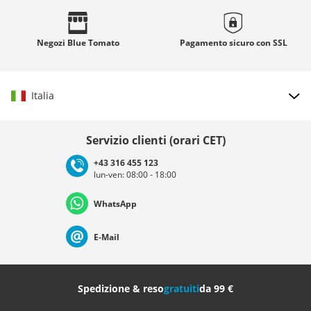
Negozi
Blue Tomato
Pagamento sicuro con
SSL
Italia
Scegli il paese
Servizio clienti (orari CET)
+43 316 455 123
lun-ven: 08:00 - 18:00
Deutschland
Österreich
Schweiz (Deutsch)
WhatsApp
Suisse (Français)
Svizzera (Italiano)
France
E-Mail
Nederland
Italia (Italiano)
Italien (Deutsch)
Spedizione & reso
gratuiti
da 99 €
España
Suomi
United Kingdom