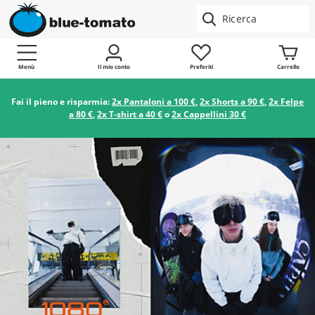
Menù
Il mio conto
Preferiti
Carrello
Fai il pieno e risparmia:
2x Pantaloni a 100 €
,
2x Shorts a 90 €
,
2x Felpe
a 80 €
,
2x T-shirt a 40 €
o
2x Cappellini 30 €