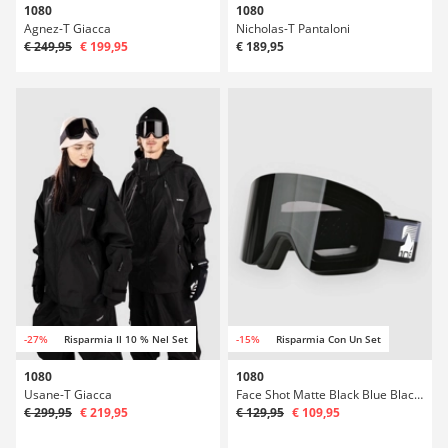
1080
1080
Agnez-T Giacca
Nicholas-T Pantaloni
€ 249,95
€ 199,95
€ 189,95
-27%
Risparmia Il 10 % Nel Set
-15%
Risparmia Con Un Set
1080
1080
Usane-T Giacca
Face Shot Matte Black Blue Black (+Bonus Lens) Maschera
€ 299,95
€ 219,95
€ 129,95
€ 109,95