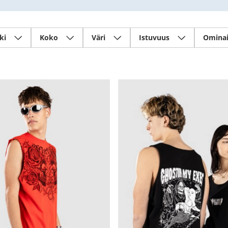
ki
Koko
Väri
Istuvuus
Ominai