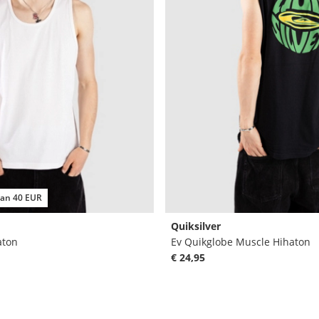
aan 40 EUR
Quiksilver
aton
Ev Quikglobe Muscle Hihaton
€ 24,95