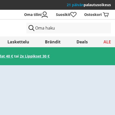
21 päivän
palautusoikeus
Oma tilini
Suosikit
Ostoskori
Laskettelu
Brändit
Deals
ALE
dat 40 €
tai
2x Lippikset 30 €
Tallenna