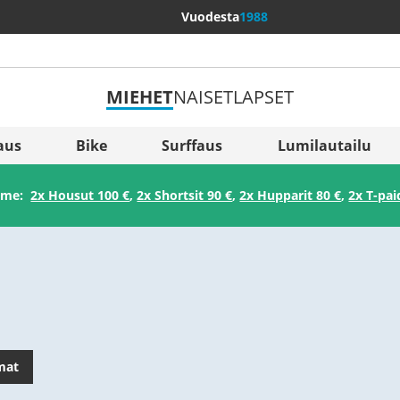
Vuodesta
1988
MIEHET
NAISET
LAPSET
Lisää maita
Sverige
aus
Bike
Surffaus
Lumilautailu
Slovenija
amme:
2x Housut 100 €
,
2x Shortsit 90 €
,
2x Hupparit 80 €
,
2x T-pai
België (Nederlands)
Belgique (Français)
Danmark
Norge
mat