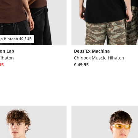
taa Hintaan 40 EUR
on Lab
Deus Ex Machina
Hihaton
Chinook Muscle Hihaton
95
€ 49,95