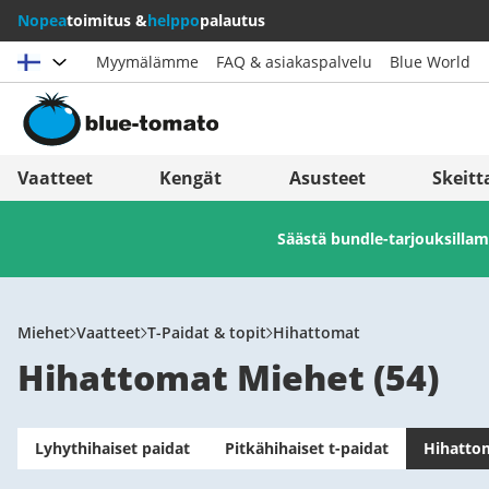
Nopea
toimitus &
helppo
palautus
Myymälämme
FAQ & asiakaspalvelu
Blue World
Valitse maat
Deutschland
Nederland
Vaatteet
Kengät
Asusteet
Skeitt
Österreich
Italia (Italiano)
Säästä bundle-tarjouksill
Schweiz (Deutsch)
Italien (Deutsch)
Suisse (Français)
España
Svizzera (Italiano)
Suomi
Miehet
Vaatteet
T-Paidat & topit
Hihattomat
Hihattomat Miehet
(
54
)
France
United Kingdom
Lyhythihaiset paidat
Pitkähihaiset t-paidat
Hihatto