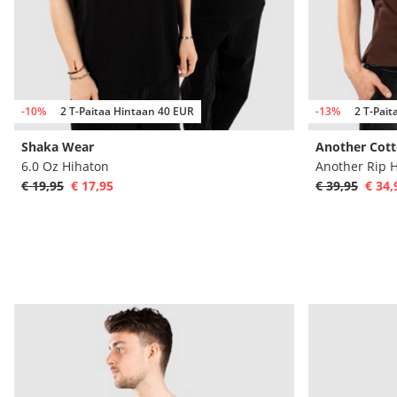
-10%
2 T-Paitaa Hintaan 40 EUR
-13%
2 T-Pai
Shaka Wear
Another Cott
6.0 Oz Hihaton
Another Rip 
€ 19,95
€ 17,95
€ 39,95
€ 34,