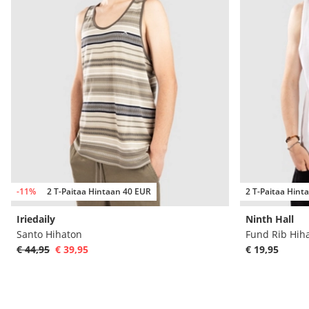
-11%
2 T-Paitaa Hintaan 40 EUR
2 T-Paitaa Hint
Iriedaily
Ninth Hall
Santo Hihaton
Fund Rib Hih
€ 44,95
€ 39,95
€ 19,95