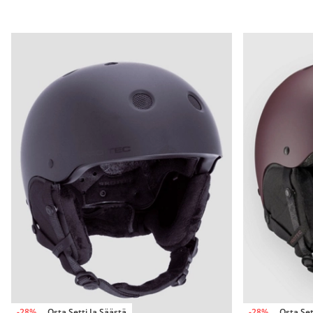
-28%
Osta Setti Ja Säästä
-28%
Osta Set