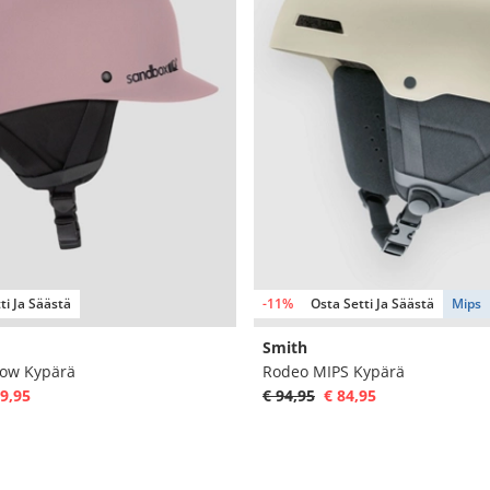
ti Ja Säästä
-11%
Osta Setti Ja Säästä
Mips
Smith
now Kypärä
Rodeo MIPS Kypärä
9,95
€ 94,95
€ 84,95