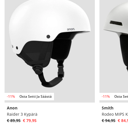
-11%
Osta Setti Ja Säästä
-11%
Osta Set
Anon
Smith
Raider 3 Kypärä
Rodeo MIPS K
€ 89,95
€ 79,95
€ 94,95
€ 84,