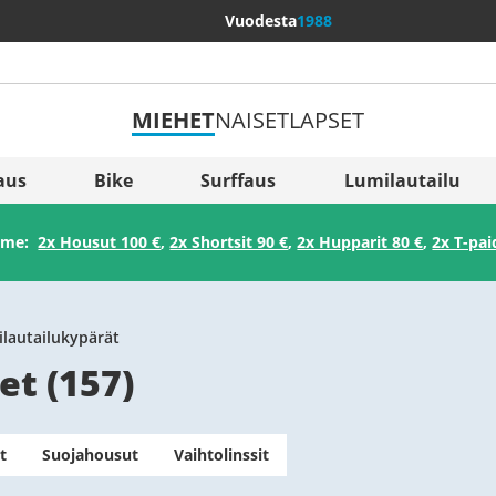
Vuodesta
1988
MIEHET
NAISET
LAPSET
Lisää maita
Sverige
aus
Bike
Surffaus
Lumilautailu
Slovenija
amme:
2x Housut 100 €
,
2x Shortsit 90 €
,
2x Hupparit 80 €
,
2x T-pai
België (Nederlands)
Belgique (Français)
Danmark
lautailukypärät
et
(
157
)
Norge
t
Suojahousut
Vaihtolinssit