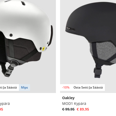
ti Ja Säästä
Mips
-10%
Osta Setti Ja Säästä
Oakley
ypärä
MOD1 Kypärä
95
€ 99,95
€ 89,95