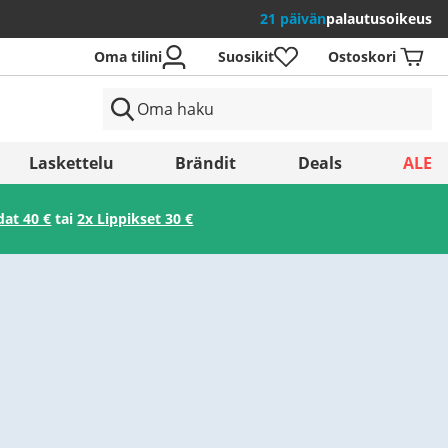
21 päivän
palautusoikeus
Oma tilini
Suosikit
Ostoskori
Laskettelu
Brändit
Deals
ALE
dat 40 €
tai
2x Lippikset 30 €
Tallenna