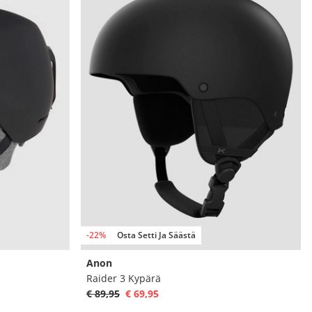
-22%
Osta Setti Ja Säästä
Anon
Raider 3 Kypärä
€ 89,95
€ 69,95