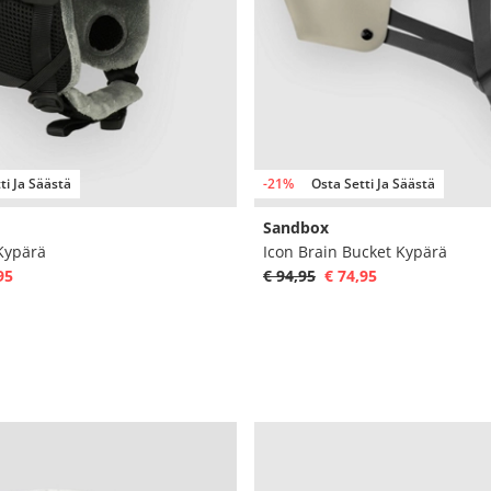
ti Ja Säästä
-21%
Osta Setti Ja Säästä
Sandbox
Kypärä
Icon Brain Bucket Kypärä
95
€ 94,95
€ 74,95