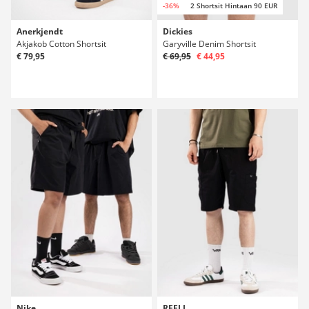
-36%
2 Shortsit Hintaan 90 EUR
Anerkjendt
Dickies
Akjakob Cotton Shortsit
Garyville Denim Shortsit
€ 79,95
€ 69,95
€ 44,95
Nike
REELL