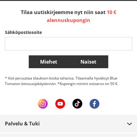
Tilaa uutiskirjeemme nyt niin saat
10 €
Sverige
Slovenija
België (Nederlands)
alennuskupongin
Sähköpostiosoite
Belgique (Français)
Danmark
Norge
Lisää maita
Miehet
Naiset
* Voit peruuttaa tilauksen koska tahansa. Tilaamalla hyväksyt Blue
Tomaton tietosuojakäytännön. *Kupongin minimi ostoarvo on 50 €.
Palvelu & Tuki