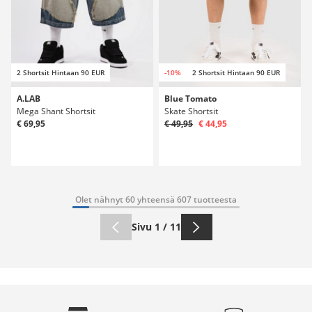
2 Shortsit Hintaan 90 EUR
-10%
2 Shortsit Hintaan 90 EUR
A.LAB
Blue Tomato
Mega Shant Shortsit
Skate Shortsit
€ 69,95
€ 49,95
€ 44,95
Olet nähnyt 60 yhteensä 607 tuotteesta
Sivu 1 / 11