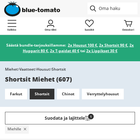
Valikko
Oma tilini
Suosikit
Ostoskori
Säästä bundle-tarjouksillamme:
2x Housut 100 €
,
2x Shortsit 90 €
,
2x
Hupparit 80 €
,
2x T-paidat 40 €
tai
2x Lippikset 30 €
Miehet
Vaatteet
Housut
Shortsit
Shortsit Miehet
(
607
)
Farkut
Shortsit
Chinot
Verryttelyhousut
1
Suodata ja lajittele
Miehille