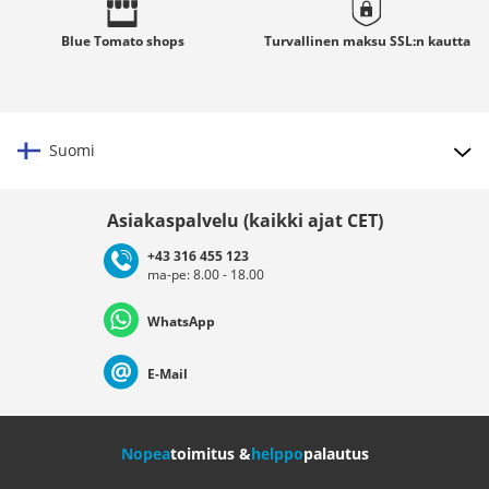
Blue Tomato
shops
Turvallinen maksu
SSL:n
kautta
Suomi
Valitse maat
Asiakaspalvelu (kaikki ajat CET)
+43 316 455 123
ma-pe: 8.00 - 18.00
Deutschland
Österreich
Schweiz (Deutsch)
WhatsApp
Suisse (Français)
Svizzera (Italiano)
France
E-Mail
Nederland
Italia (Italiano)
Italien (Deutsch)
Nopea
toimitus &
helppo
palautus
España
Suomi
United Kingdom