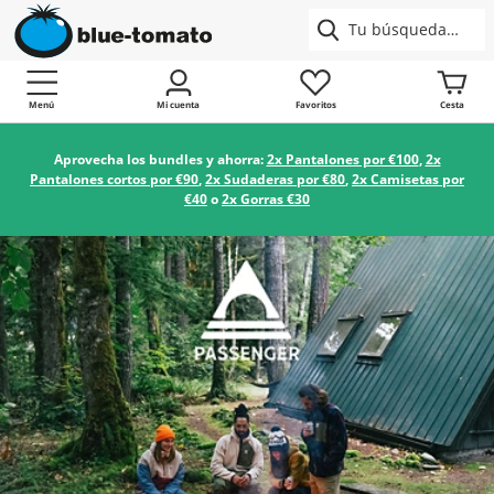
Menú
Mi cuenta
Favoritos
Cesta
Aprovecha los bundles y ahorra:
2x Pantalones por €100
,
2x
Pantalones cortos por €90
,
2x Sudaderas por €80
,
2x Camisetas por
€40
o
2x Gorras €30