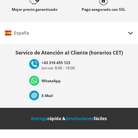
Mejor precio
garantizado
Pago asegurado con
SSL
España
Elegir país
Servico de Atención al Cliente (horarios CET)
+43 316 455 123
lun-vie: 8:00 - 18:00
Deutschland
Österreich
Schweiz (Deutsch)
WhatsApp
Suisse (Français)
Svizzera (Italiano)
France
E-Mail
Nederland
Italia (Italiano)
Italien (Deutsch)
Entrega
rápida &
devoluciones
fáciles
España
Suomi
United Kingdom