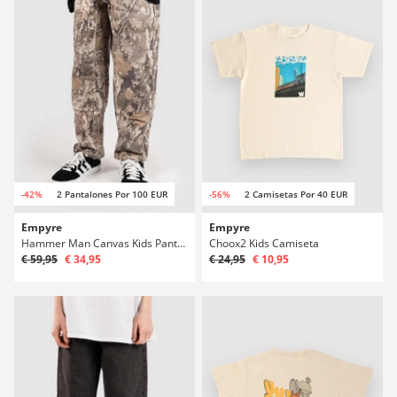
-42%
2 Pantalones Por 100 EUR
-56%
2 Camisetas Por 40 EUR
Empyre
Empyre
Hammer Man Canvas Kids Pantalones
Choox2 Kids Camiseta
€ 59,95
€ 34,95
€ 24,95
€ 10,95