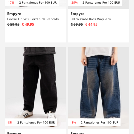
-17%
2 Pantalones Por 100 EUR
-25%
2 Pantalones Por 100 EUR
Empyre
Empyre
Loose Fit Sk8 Cord Kids Pantalones
Ultra Wide Kids Vaquero
€ 59,95
€ 49,95
€ 59,95
€ 44,95
-8%
2 Pantalones Por 100 EUR
-8%
2 Pantalones Por 100 EUR
Empyre
Empyre