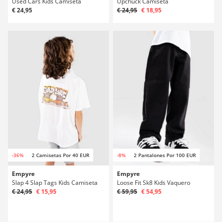
Used Cars Kids Camiseta
Upchuck Camiseta
€ 24,95
€ 24,95
€ 18,95
-36%
2 Camisetas Por 40 EUR
-8%
2 Pantalones Por 100 EUR
Empyre
Empyre
Slap 4 Slap Tags Kids Camiseta
Loose Fit Sk8 Kids Vaquero
€ 24,95
€ 15,95
€ 59,95
€ 54,95