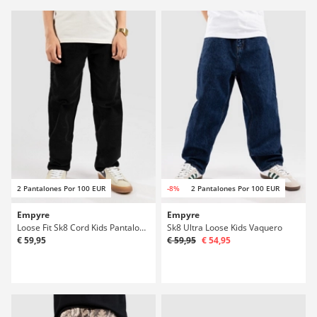
2 Pantalones Por 100 EUR
-8%
2 Pantalones Por 100 EUR
Empyre
Empyre
Loose Fit Sk8 Cord Kids Pantalones
Sk8 Ultra Loose Kids Vaquero
€ 59,95
€ 59,95
€ 54,95