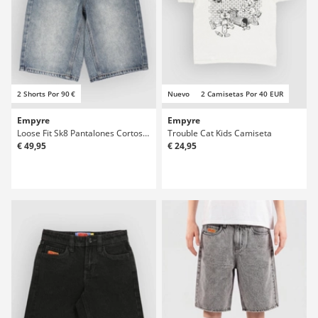
2 Shorts Por 90 €
Nuevo
2 Camisetas Por 40 EUR
Empyre
Empyre
Loose Fit Sk8 Pantalones Cortos Kids Pantalones Cortos
Trouble Cat Kids Camiseta
€ 49,95
€ 24,95