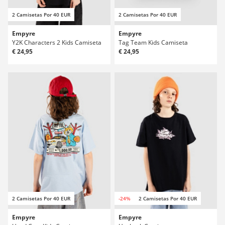
2 Camisetas Por 40 EUR
2 Camisetas Por 40 EUR
Empyre
Empyre
Y2K Characters 2 Kids Camiseta
Tag Team Kids Camiseta
€ 24,95
€ 24,95
2 Camisetas Por 40 EUR
-24%
2 Camisetas Por 40 EUR
Empyre
Empyre