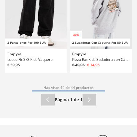
-30%
2 Pantalones Por 100 EUR
2 Sudaderas Con Capucha Por 80 EUR
Empyre
Empyre
Loose Fit Sk8 Kids Vaquero
Pizza Rat Kids Sudadera con Capucha
€ 59,95
€ 49,95
€ 34,95
Has visto 44 de 44 productos
Página 1 de 1