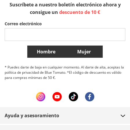
Suscríbete a nuestro boletín electrónico ahora y
Sverige
Slovenija
België (Nederlands)
consigue un
descuento de 10 €
Correo electrónico
Belgique (Français)
Danmark
Norge
Más países
Hombre
Mujer
* Puedes darte de baja en cualquier momento. Al darte de alta, aceptas la
política de privacidad de Blue Tomato. *El código de descuento es válido
para compras mínimas de 50 €.
Ayuda y asesoramiento
FAQ