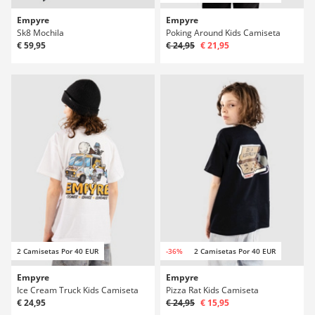
Empyre
Empyre
Sk8 Mochila
Poking Around Kids Camiseta
€ 59,95
€ 24,95
€ 21,95
2 Camisetas Por 40 EUR
-36%
2 Camisetas Por 40 EUR
Empyre
Empyre
Ice Cream Truck Kids Camiseta
Pizza Rat Kids Camiseta
€ 24,95
€ 24,95
€ 15,95