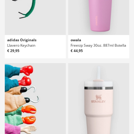
adidas Originals
owala
Llavero Keychain
Freesip Sway 30oz. 887ml Botella
€ 29,95
€ 44,95