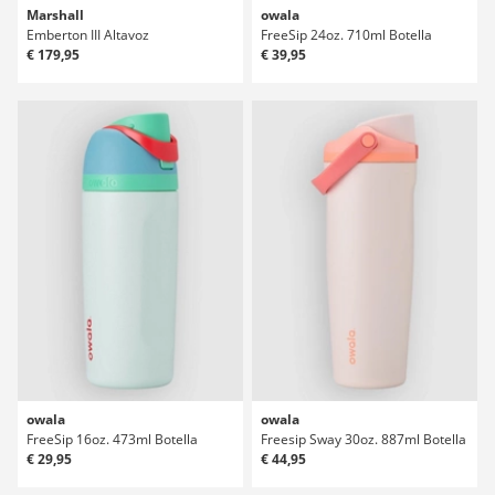
Marshall
owala
Emberton III Altavoz
FreeSip 24oz. 710ml Botella
€ 179,95
€ 39,95
owala
owala
FreeSip 16oz. 473ml Botella
Freesip Sway 30oz. 887ml Botella
€ 29,95
€ 44,95