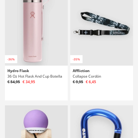
-36%
-35%
Hydro Flask
Affliction
36 Oz Hot Flask And Cup Botella
Collapse Cordón
€ 54,95
€ 34,95
€ 9,95
€ 6,45