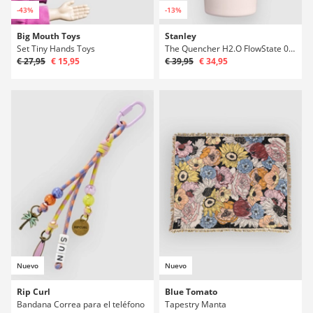
-43%
-13%
Big Mouth Toys
Stanley
Set Tiny Hands Toys
The Quencher H2.O FlowState 0.6L / 20oz Botella
€ 27,95
€ 15,95
€ 39,95
€ 34,95
Nuevo
Nuevo
Rip Curl
Blue Tomato
Bandana Correa para el teléfono
Tapestry Manta