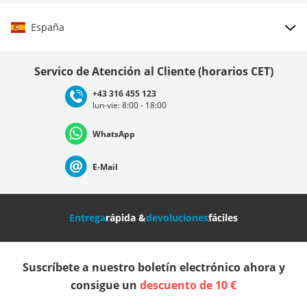
España
Elegir país
Servico de Atención al Cliente (horarios CET)
+43 316 455 123
lun-vie: 8:00 - 18:00
Deutschland
Österreich
Schweiz (Deutsch)
WhatsApp
Suisse (Français)
Svizzera (Italiano)
France
E-Mail
Nederland
Italia (Italiano)
Italien (Deutsch)
Entrega
rápida &
devoluciones
fáciles
España
Suomi
United Kingdom
Suscríbete a nuestro boletín electrónico ahora y
Sverige
Slovenija
België (Nederlands)
consigue un
descuento de 10 €