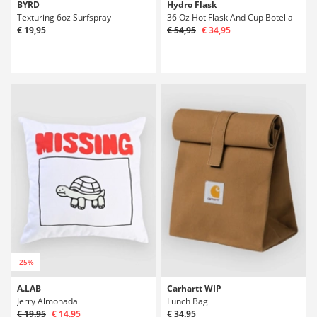
BYRD
Hydro Flask
Texturing 6oz Surfspray
36 Oz Hot Flask And Cup Botella
€ 19,95
€ 54,95
€ 34,95
-25%
A.LAB
Carhartt WIP
Jerry Almohada
Lunch Bag
€ 19,95
€ 14,95
€ 34,95