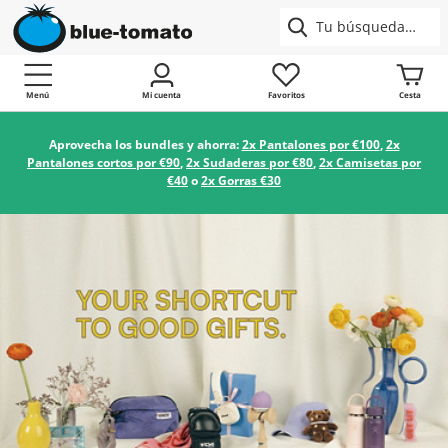
Menú
Mi cuenta
Favoritos
Cesta
Aprovecha los bundles y ahorra:
2x Pantalones por €100
,
2x
Pantalones cortos por €90
,
2x Sudaderas por €80
,
2x Camisetas por
€40
o
2x Gorras €30