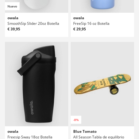
Nuevo
owala
owala
SmoothSip Slider 20oz Botella
FreeSip 16 oz Botella
€ 39,95
€ 29,95
-8%
owala
Blue Tomato
Freesip Sway 18oz Botella
All Season Tabla de equilibrio