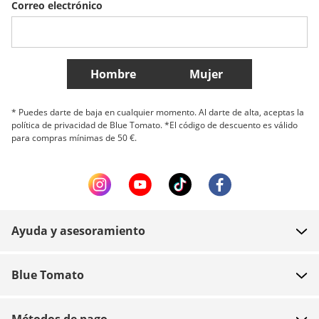
Correo electrónico
Belgique (Français)
Danmark
Norge
Más países
Hombre
Mujer
* Puedes darte de baja en cualquier momento. Al darte de alta, aceptas la
política de privacidad de Blue Tomato. *El código de descuento es válido
para compras mínimas de 50 €.
Ayuda y asesoramiento
FAQ
Blue Tomato
Contacto
Sobre nosotros
Pago
Métodos de pago