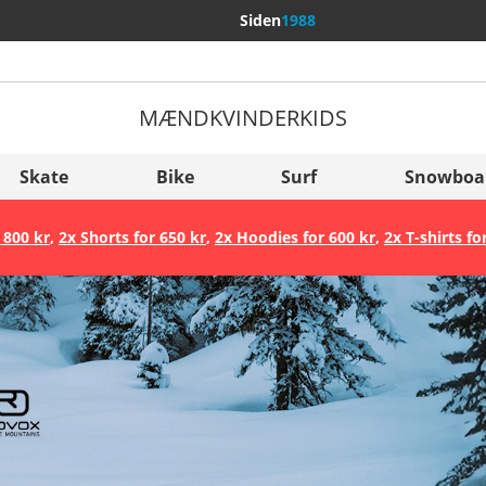
Siden
1988
MÆND
KVINDER
KIDS
Flere lande
Sverige
Skate
Bike
Surf
Snowboa
Slovenija
 800 kr
,
2x Shorts for 650 kr
,
2x Hoodies for 600 kr
,
2x T-shirts fo
België (Nederlands)
Belgique (Français)
Danmark
Norge