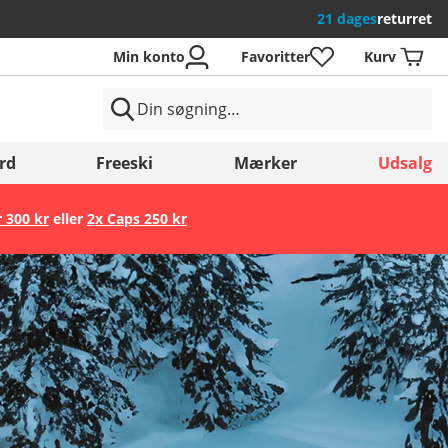
21 dages
returret
Min konto
Favoritter
Kurv
rd
Freeski
Mærker
Udsalg
r 300 kr
eller
2x Caps 250 kr
Gem