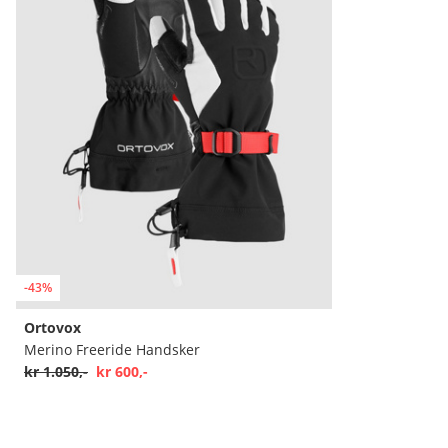
-43%
Ortovox
Merino Freeride Handsker
kr 1.050,-
kr 600,-