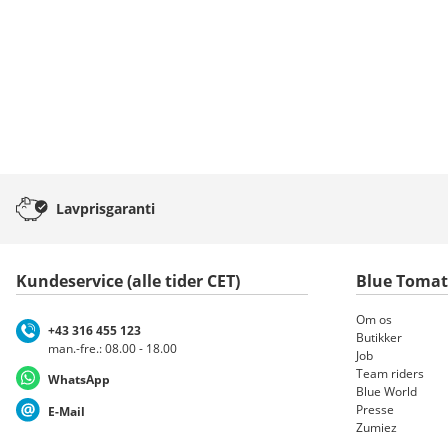
Lavprisgaranti
Kundeservice (alle tider CET)
Blue Toma
Om os
+43 316 455 123
Butikker
man.-fre.: 08.00 - 18.00
Job
Team riders
WhatsApp
Blue World
Presse
E-Mail
Zumiez