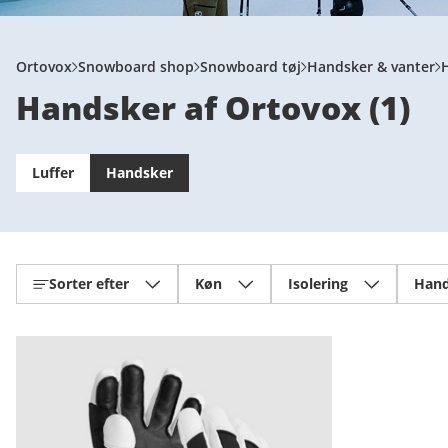
Ortovox
Snowboard shop
Snowboard tøj
Handsker & vanter
Handsker af Ortovox
(
1
)
Luffer
Handsker
Sorter efter
Køn
Isolering
Hand