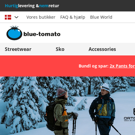
Hurtig
levering &
nem
retur
Vores butikker
FAQ & hjælp
Blue World
Vælg land
Deutschland
Nederland
Streetwear
Sko
Accessories
Österreich
Italia (Italiano)
Bundl og spar:
2x Pants for
Schweiz (Deutsch)
Italien (Deutsch)
Suisse (Français)
España
Svizzera (Italiano)
Suomi
France
United Kingdom