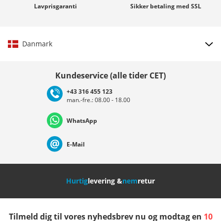
Lavprisgaranti
Sikker betaling med
SSL
Danmark
Vælg land
Kundeservice (alle tider CET)
+43 316 455 123
man.-fre.: 08.00 - 18.00
Deutschland
Österreich
Schweiz (Deutsch)
WhatsApp
Suisse (Français)
Svizzera (Italiano)
France
E-Mail
Nederland
Italia (Italiano)
Italien (Deutsch)
Hurtig
levering &
nem
retur
España
Suomi
United Kingdom
Tilmeld dig til vores nyhedsbrev nu og modtag en
10