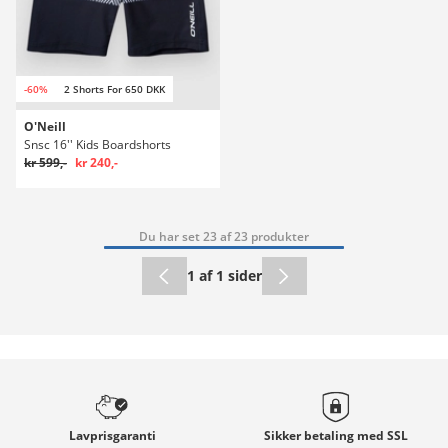
-60%
2 Shorts For 650 DKK
O'Neill
Snsc 16'' Kids Boardshorts
kr 599,-
kr 240,-
Du har set 23 af 23 produkter
1 af 1 sider
Lavprisgaranti
Sikker betaling med
SSL