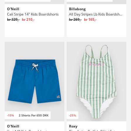
O'Neill
Billabong
Cali Stripe 14" Kids Boardshorts
All Day Stripes Lb Kids Boardshorts
kr 329,-
kr 210,-
kr 269,-
kr 165,-
-15%
2 Shorts For 650 DKK
-25%
O'Neill
Roxy