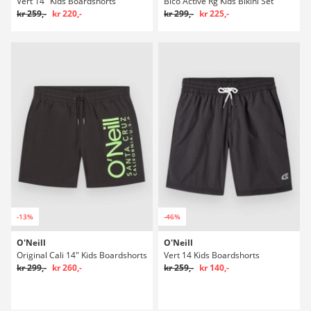
Vert 14" Kids Boardshorts
Bico Active Rg Kids Bikini Set
kr 259,-
kr 220,-
kr 299,-
kr 225,-
-13%
-46%
O'Neill
O'Neill
Original Cali 14" Kids Boardshorts
Vert 14 Kids Boardshorts
kr 299,-
kr 260,-
kr 259,-
kr 140,-