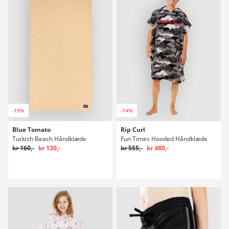
-19%
-14%
Blue Tomato
Rip Curl
Turkish Beach Håndklæde
Fun Times Hooded Håndklæde
kr 160,-
kr 130,-
kr 555,-
kr 480,-