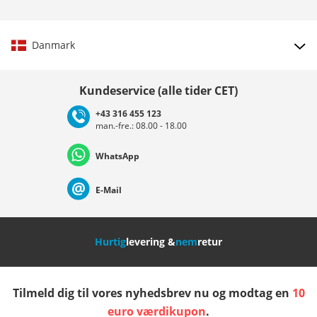
Danmark
Vælg land
Kundeservice (alle tider CET)
+43 316 455 123
man.-fre.: 08.00 - 18.00
Deutschland
Österreich
Schweiz (Deutsch)
WhatsApp
Suisse (Français)
Svizzera (Italiano)
France
E-Mail
Nederland
Italia (Italiano)
Italien (Deutsch)
Hurtig
levering &
nem
retur
España
Suomi
United Kingdom
Tilmeld dig til vores nyhedsbrev nu og modtag en
10
Sverige
Slovenija
België (Nederlands)
euro værdikupon
.