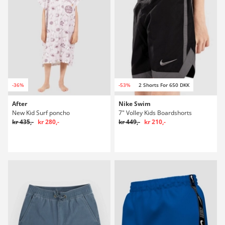
-36%
-53%
2 Shorts For 650 DKK
After
Nike Swim
New Kid Surf poncho
7" Volley Kids Boardshorts
kr 435,-
kr 280,-
kr 449,-
kr 210,-