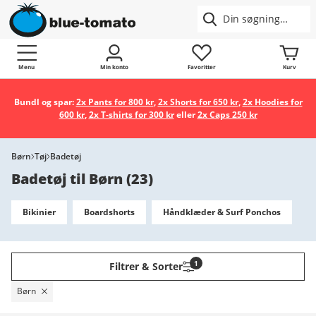
Menu
Min konto
Favoritter
Kurv
Bundl og spar:
2x Pants for 800 kr
,
2x Shorts for 650 kr
,
2x Hoodies for
600 kr
,
2x T-shirts for 300 kr
eller
2x Caps 250 kr
Børn
Tøj
Badetøj
Badetøj til Børn
(
23
)
Bikinier
Boardshorts
Håndklæder & Surf Ponchos
1
Filtrer & Sorter
Børn