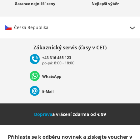
Garance
nejnižší ceny
Nejlepší
výběr
Česká Republika
Vybrat zemi
Zákaznický servis (časy v CET)
+43 316 455 123
po-pá: 8:00 - 18:00
Deutschland
Österreich
Schweiz (Deutsch)
WhatsApp
Suisse (Français)
Svizzera (Italiano)
France
E-Mail
Nederland
Italia (Italiano)
Italien (Deutsch)
Doprava
a vrácení zdarma od € 99
España
Suomi
United Kingdom
Přihlaste se k odběru novinek a získejte voucher v