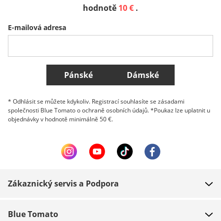
Sverige
Slovenija
België (Nederlands)
hodnotě
10 €
.
E-mailová adresa
Belgique (Français)
Danmark
Norge
Všechny země
Pánské
Dámské
* Odhlásit se můžete kdykoliv. Registrací souhlasíte se zásadami
společnosti Blue Tomato o ochraně osobních údajů. *Poukaz lze uplatnit u
objednávky v hodnotě minimálně 50 €.
Zákaznický servis a Podpora
FAQ
Blue Tomato