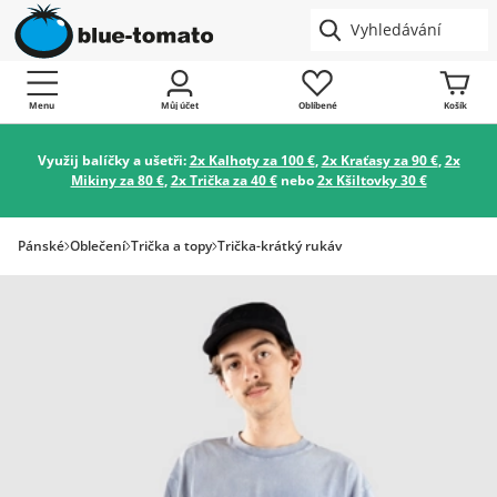
Menu
Můj účet
Oblíbené
Košík
Využij balíčky a ušetři:
2x Kalhoty za 100 €
,
2x Kraťasy za 90 €
,
2x
Mikiny za 80 €
,
2x Trička za 40 €
nebo
2x Kšiltovky 30 €
Pánské
Oblečení
Trička a topy
Trička-krátký rukáv