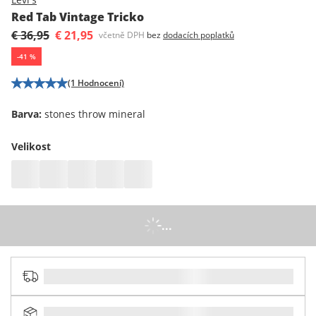
Red Tab Vintage Tricko
€ 36,95
€ 21,95
včetně DPH
bez
dodacích poplatků
-
41
%
(1 Hodnocení)
Barva
:
stones throw mineral
Velikost
...