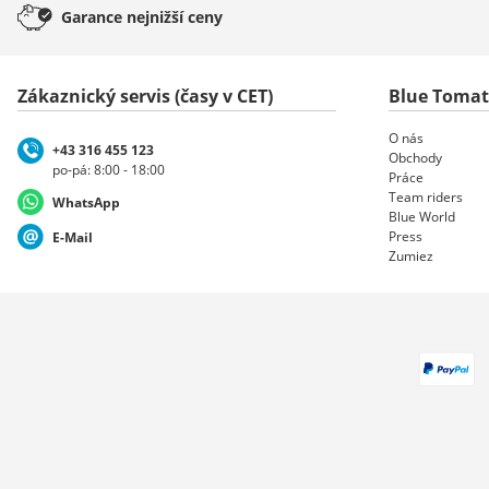
Garance
nejnižší ceny
Zákaznický servis (časy v CET)
Blue Toma
O nás
+43 316 455 123
Obchody
po-pá: 8:00 - 18:00
Práce
Team riders
WhatsApp
Blue World
Press
E-Mail
Zumiez