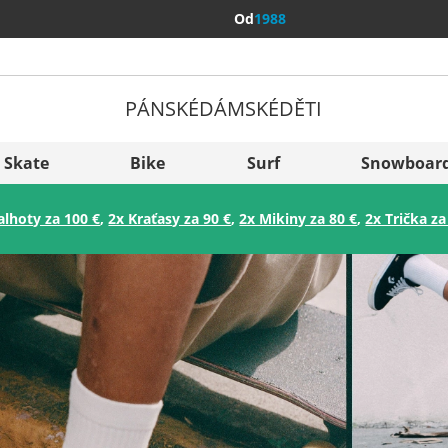
Od
1988
PÁNSKÉ
DÁMSKÉ
DĚTI
Všechny 
Sverige
Skate
Bike
Surf
Snowboar
Slovenija
alhoty za 100 €
,
2x Kraťasy za 90 €
,
2x Mikiny za 80 €
,
2x Trička za
België (Nederlands)
Belgique (Français)
Danmark
Norge