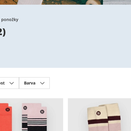
í ponožky
2
)
ost
Barva