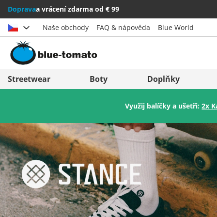
Doprava
a vrácení zdarma od € 99
Naše obchody
FAQ & nápověda
Blue World
Vybrat zemi
Deutschland
Nederland
Streetwear
Boty
Doplňky
Österreich
Italia (Italiano)
Využij balíčky a ušetři:
2x K
Schweiz (Deutsch)
Italien (Deutsch)
Suisse (Français)
España
Svizzera (Italiano)
Suomi
France
United Kingdom