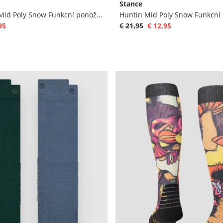
Stance
Barbed Wire Mid Poly Snow Funkcní ponožky
Huntin Mid Poly Snow Funkcní
95
€ 21,95
€ 12,95