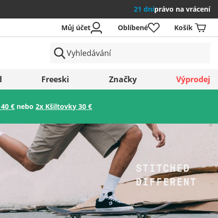
21 dní
právo na vrácení
Můj účet
Oblíbené
Košík
země
d
Freeski
Značky
Výprodej
 40 €
nebo
2x Kšiltovky 30 €
Uložit