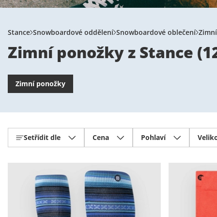
Stance
Snowboardové oddělení
Snowboardové oblečení
Zimn
Zimní ponožky z Stance
(
1
Zimní ponožky
Setřídit dle
Cena
Pohlaví
Velik