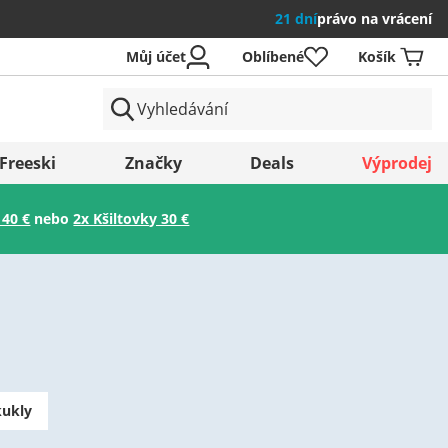
21 dní
právo na vrácení
Můj účet
Oblíbené
Košík
země
Freeski
Značky
Deals
Výprodej
 40 €
nebo
2x Kšiltovky 30 €
Uložit
kukly