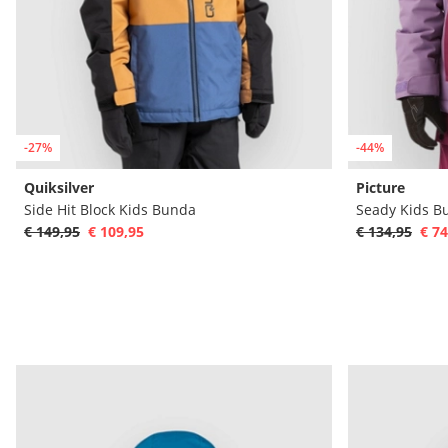
-27%
-44%
Quiksilver
Picture
Side Hit Block Kids Bunda
Seady Kids B
€ 149,95
€ 109,95
€ 134,95
€ 74