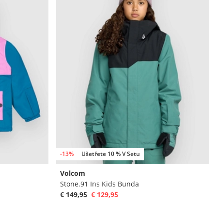
-13%
Ušetřete 10 % V Setu
Volcom
Stone.91 Ins Kids Bunda
€ 149,95
€ 129,95