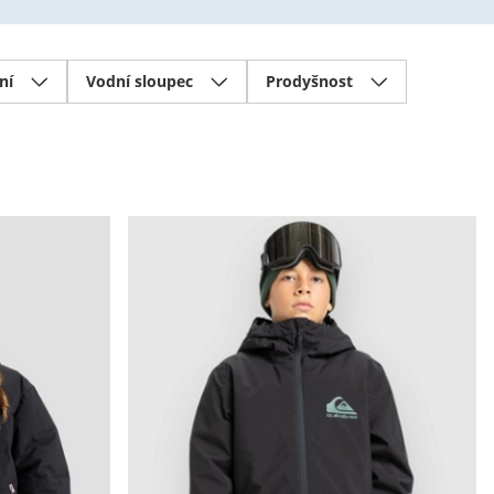
ní
Vodní sloupec
Prodyšnost