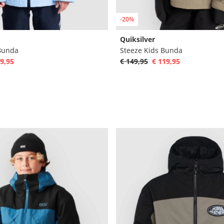
-20%
Quiksilver
 Bunda
Steeze Kids Bunda
9,95
€ 149,95
€ 119,95