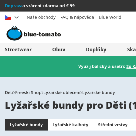
Doprava
a vrácení zdarma od € 99
Naše obchody
FAQ & nápověda
Blue World
Vybrat zemi
Deutschland
Nederland
Streetwear
Obuv
Doplňky
Ska
Österreich
Italia (Italiano)
Využij balíčky a ušetři:
2x K
Schweiz (Deutsch)
Italien (Deutsch)
Suisse (Français)
España
Svizzera (Italiano)
Suomi
Děti
Freeski Shop
Lyžařské oblečení
Lyžařské bundy
Lyžařské bundy pro Děti
(
France
United Kingdom
Lyžařské bundy
Lyžařské kalhoty
Střední vrstvy