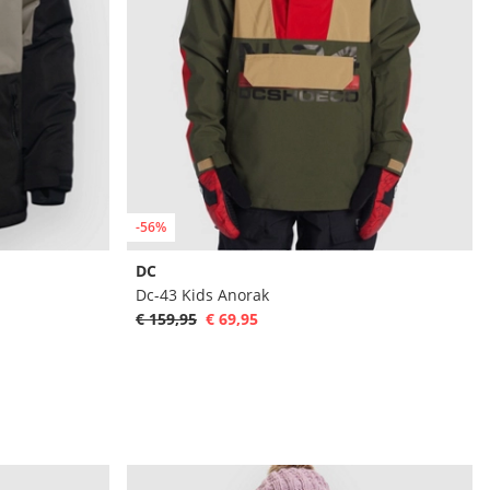
-56%
DC
Dc-43 Kids Anorak
€ 159,95
€ 69,95