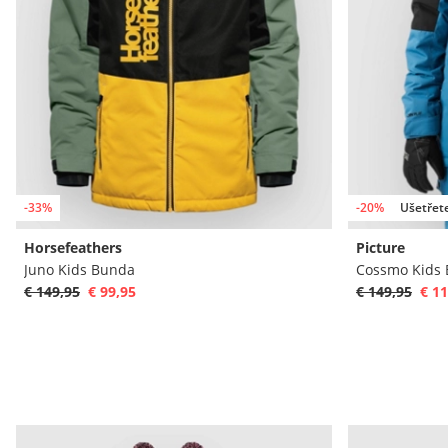
-33%
-20%
Ušetřet
Horsefeathers
Picture
Juno Kids Bunda
Cossmo Kids
€ 149,95
€ 99,95
€ 149,95
€ 11