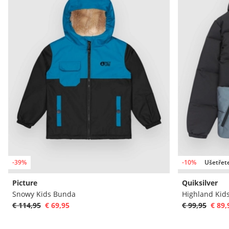
-39%
-10%
Ušetřet
Picture
Quiksilver
Snowy Kids Bunda
Highland Kid
€ 114,95
€ 69,95
€ 99,95
€ 89,