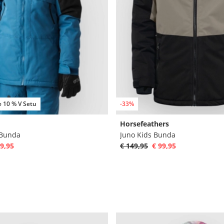
e 10 % V Setu
-33%
Horsefeathers
 Bunda
Juno Kids Bunda
9,95
€ 149,95
€ 99,95