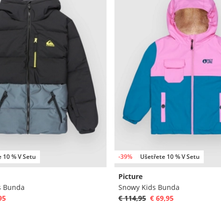
e 10 % V Setu
-39%
Ušetřete 10 % V Setu
Picture
s Bunda
Snowy Kids Bunda
95
€ 114,95
€ 69,95