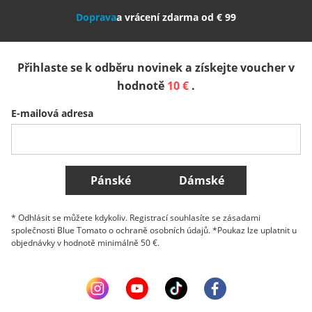
Doprava
a vrácení zdarma od € 99
España
Suomi
United Kingdom
Přihlaste se k odběru novinek a získejte voucher v
Sverige
Slovenija
België (Nederlands)
hodnotě
10 €
.
E-mailová adresa
Belgique (Français)
Danmark
Norge
Všechny země
Pánské
Dámské
* Odhlásit se můžete kdykoliv. Registrací souhlasíte se zásadami
společnosti Blue Tomato o ochraně osobních údajů. *Poukaz lze uplatnit u
objednávky v hodnotě minimálně 50 €.