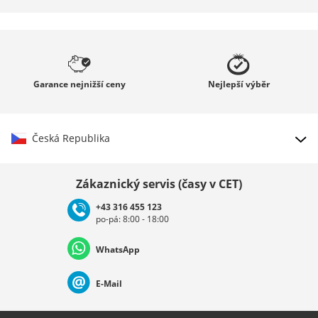
Garance
nejnižší ceny
Nejlepší
výběr
Česká Republika
Vybrat zemi
Zákaznický servis (časy v CET)
+43 316 455 123
po-pá: 8:00 - 18:00
Deutschland
Österreich
Schweiz (Deutsch)
WhatsApp
Suisse (Français)
Svizzera (Italiano)
France
E-Mail
Nederland
Italia (Italiano)
Italien (Deutsch)