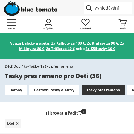
Menu
Můj účet
Oblíbené
Košík
Využij balíčky a ušetři:
2x Kalhoty za 100 €
,
2x Kraťasy za 90 €
,
2x
Mikiny za 80 €
,
2x Trička za 40 €
nebo
2x Kšiltovky 30 €
Děti
Doplňky
Tašky
Tašky přes rameno
Tašky přes rameno pro Děti
(
36
)
Batohy
Cestovní tašky & Kufry
Tašky přes rameno
K
1
Filtrovat a řadit
Děti