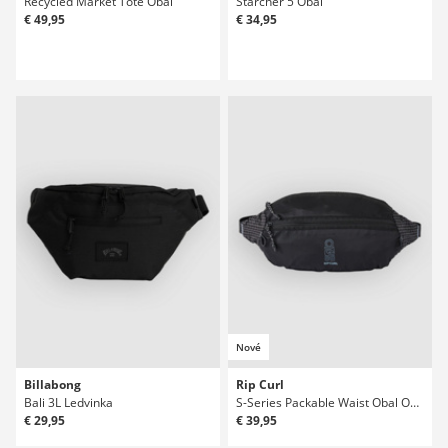
Recycled Market Tote Obal
Starcher 5 Obal
€ 49,95
€ 34,95
Nové
Billabong
Rip Curl
Bali 3L Ledvinka
S-Series Packable Waist Obal Obal
€ 29,95
€ 39,95