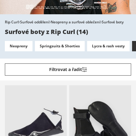
Rip Curl
Surfové oddělení
Neopreny a surfové oblečení
Surfové boty
Surfové boty z Rip Curl
(
14
)
Neopreny
Springsuits & Shorties
Lycra & rash vesty
Filtrovat a řadit