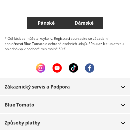
Všechny země
Pánské
Dámské
* Odhlásit se můžete kdykoliv. Registrací souhlasíte se zásadami
společnosti Blue Tomato o ochraně osobních údajů. *Poukaz lze uplatnit u
objednávky v hodnotě minimálně 50 €.
Zákaznický servis a Podpora
FAQ
Blue Tomato
Kontakt
O nás
Platba
Způsoby platby
Obchody
Dodání