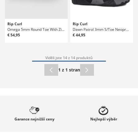
Rip Curl
Rip Curl
Omega 5mm Round Toe With Zip Neoprénové boty
Dawn Patrol 3mm S/Toe Neoprénové boty
€ 54,95
€ 44,95
Viděli jste 14 z 14 produktů
1 z 1 stran
Garance
nejnižší ceny
Nejlepší
výběr