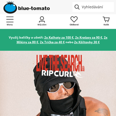
Menu
Můj účet
Oblíbené
Košík
Využij balíčky a ušetři:
2x Kalhoty za 100 €
,
2x Kraťasy za 90 €
,
2x
Mikiny za 80 €
,
2x Trička za 40 €
nebo
2x Kšiltovky 30 €