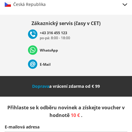
Česká Republika
Vybrat zemi
Zákaznický servis (časy v CET)
+43 316 455 123
po-pá: 8:00 - 18:00
Deutschland
Österreich
Schweiz (Deutsch)
WhatsApp
Suisse (Français)
Svizzera (Italiano)
France
E-Mail
Nederland
Italia (Italiano)
Italien (Deutsch)
Doprava
a vrácení zdarma od € 99
España
Suomi
United Kingdom
Přihlaste se k odběru novinek a získejte voucher v
Sverige
Slovenija
België (Nederlands)
hodnotě
10 €
.
E-mailová adresa
Belgique (Français)
Danmark
Norge