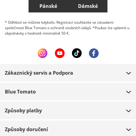
Pánské
Dámské
* Odhlásit se můžete kdykoliv. Registrací souhlasíte se zásadami
společnosti Blue Tomato o ochraně osobních údajů. *Poukaz lze uplatnit u
objednávky v hodnotě minimálně 50 €.
Zákaznický servis a Podpora
FAQ
Blue Tomato
Kontakt
O nás
Platba
Způsoby platby
Obchody
Dodání
Práce
Navrácení zboží
Způsoby doručení