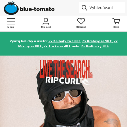
Menu
Můj účet
Oblíbené
Košík
Využij balíčky a ušetři:
2x Kalhoty za 100 €
,
2x Kraťasy za 90 €
,
2x
Mikiny za 80 €
,
2x Trička za 40 €
nebo
2x Kšiltovky 30 €