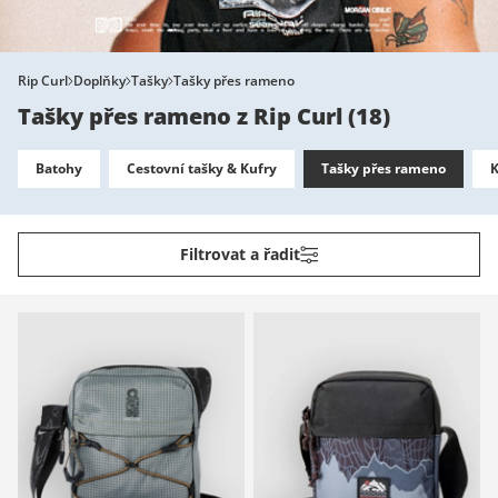
Rip Curl
Doplňky
Tašky
Tašky přes rameno
Tašky přes rameno z Rip Curl
(
18
)
Batohy
Cestovní tašky & Kufry
Tašky přes rameno
K
Filtrovat a řadit