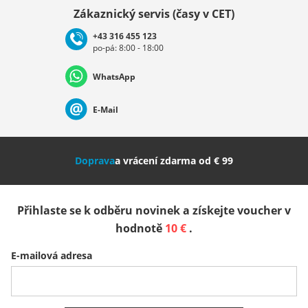
Vybrat zemi
Zákaznický servis (časy v CET)
+43 316 455 123
po-pá: 8:00 - 18:00
Deutschland
Österreich
Schweiz (Deutsch)
WhatsApp
Suisse (Français)
Svizzera (Italiano)
France
E-Mail
Nederland
Italia (Italiano)
Italien (Deutsch)
Doprava
a vrácení zdarma od € 99
España
Suomi
United Kingdom
Přihlaste se k odběru novinek a získejte voucher v
Sverige
Slovenija
België (Nederlands)
hodnotě
10 €
.
E-mailová adresa
Belgique (Français)
Danmark
Norge
Všechny země