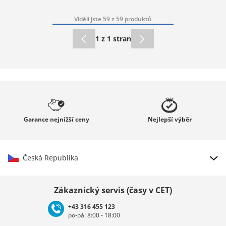
Viděli jste 59 z 59 produktů
1 z 1 stran
Garance
nejnižší ceny
Nejlepší
výběr
Česká Republika
Vybrat zemi
Zákaznický servis (časy v CET)
+43 316 455 123
po-pá: 8:00 - 18:00
Deutschland
Österreich
Schweiz (Deutsch)