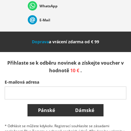
WhatsApp
Suisse (Français)
Svizzera (Italiano)
France
E-Mail
Nederland
Italia (Italiano)
Italien (Deutsch)
Doprava
a vrácení zdarma od € 99
España
Suomi
United Kingdom
Přihlaste se k odběru novinek a získejte voucher v
Sverige
Slovenija
België (Nederlands)
hodnotě
10 €
.
E-mailová adresa
Belgique (Français)
Danmark
Norge
Všechny země
Pánské
Dámské
* Odhlásit se můžete kdykoliv. Registrací souhlasíte se zásadami