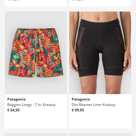
Patagonia
Patagonia
Baggies Longs - 7 In. Kratasy
Dirt Roamer Liner Kratasy
€ 64,95
€ 99,95