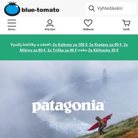
Menu
Můj účet
Oblíbené
Košík
Využij balíčky a ušetři:
2x Kalhoty za 100 €
,
2x Kraťasy za 90 €
,
2x
Mikiny za 80 €
,
2x Trička za 40 €
nebo
2x Kšiltovky 30 €