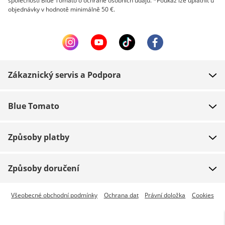
společnosti Blue Tomato o ochraně osobních údajů. *Poukaz lze uplatnit u
objednávky v hodnotě minimálně 50 €.
Zákaznický servis a Podpora
FAQ
Blue Tomato
Kontakt
O nás
Platba
Způsoby platby
Obchody
Dodání
Práce
Navrácení zboží
Způsoby doručení
Team riders
Dárkové poukazy
Expresní doručení je dostupné
Všeobecné obchodní podmínky
Ochrana dat
Právní doložka
Cookies
Blue World
Sledování zásilky
Press