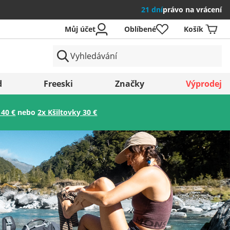
21 dní
právo na vrácení
Můj účet
Oblíbené
Košík
země
d
Freeski
Značky
Výprodej
 40 €
nebo
2x Kšiltovky 30 €
Uložit