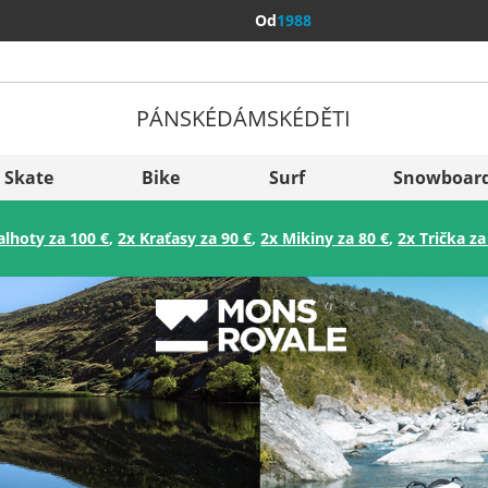
Od
1988
PÁNSKÉ
DÁMSKÉ
DĚTI
Všechny 
Sverige
Skate
Bike
Surf
Snowboar
Slovenija
alhoty za 100 €
,
2x Kraťasy za 90 €
,
2x Mikiny za 80 €
,
2x Trička za
België (Nederlands)
Belgique (Français)
Danmark
Norge