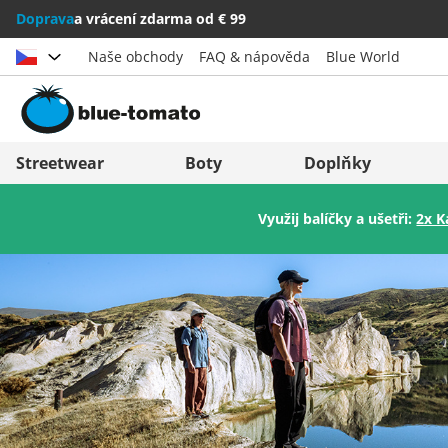
Doprava
a vrácení zdarma od € 99
Naše obchody
FAQ & nápověda
Blue World
Vybrat zemi
Deutschland
Nederland
Streetwear
Boty
Doplňky
Österreich
Italia (Italiano)
Využij balíčky a ušetři:
2x K
Schweiz (Deutsch)
Italien (Deutsch)
Suisse (Français)
España
Svizzera (Italiano)
Suomi
France
United Kingdom