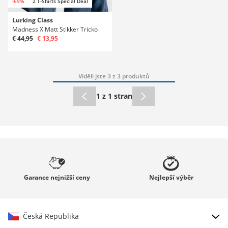
-69%
2 T-Shirts Special Deal
Lurking Class
Madness X Matt Stikker Tricko
€ 44,95
€ 13,95
Viděli jste 3 z 3 produktů
1 z 1 stran
Garance
nejnižší ceny
Nejlepší
výběr
Česká Republika