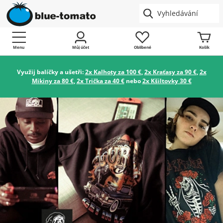
Menu
Můj účet
Oblíbené
Košík
Využij balíčky a ušetři:
2x Kalhoty za 100 €
,
2x Kraťasy za 90 €
,
2x
Mikiny za 80 €
,
2x Trička za 40 €
nebo
2x Kšiltovky 30 €