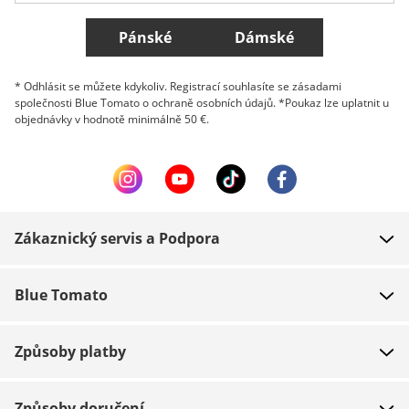
Všechny země
Pánské
Dámské
* Odhlásit se můžete kdykoliv. Registrací souhlasíte se zásadami
společnosti Blue Tomato o ochraně osobních údajů. *Poukaz lze uplatnit u
objednávky v hodnotě minimálně 50 €.
Zákaznický servis a Podpora
FAQ
Blue Tomato
Kontakt
O nás
Platba
Způsoby platby
Obchody
Dodání
Práce
Navrácení zboží
Způsoby doručení