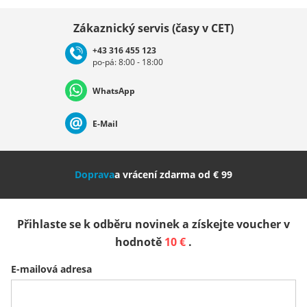
Vybrat zemi
Zákaznický servis (časy v CET)
+43 316 455 123
po-pá: 8:00 - 18:00
Deutschland
Österreich
Schweiz (Deutsch)
WhatsApp
Suisse (Français)
Svizzera (Italiano)
France
E-Mail
Nederland
Italia (Italiano)
Italien (Deutsch)
Doprava
a vrácení zdarma od € 99
España
Suomi
United Kingdom
Přihlaste se k odběru novinek a získejte voucher v
Sverige
Slovenija
België (Nederlands)
hodnotě
10 €
.
E-mailová adresa
Belgique (Français)
Danmark
Norge