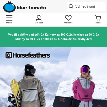
Menu
Můj účet
Oblíbené
Košík
Využij balíčky a ušetři:
2x Kalhoty za 100 €
,
2x Kraťasy za 90 €
,
2x
Mikiny za 80 €
,
2x Trička za 40 €
nebo
2x Kšiltovky 30 €