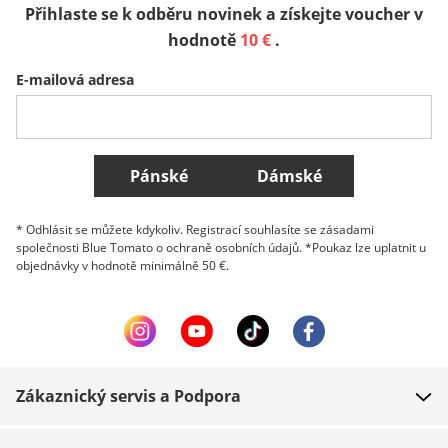
Přihlaste se k odběru novinek a získejte voucher v
Sverige
Slovenija
België (Nederlands)
hodnotě
10 €
.
E-mailová adresa
Belgique (Français)
Danmark
Norge
Všechny země
Pánské
Dámské
* Odhlásit se můžete kdykoliv. Registrací souhlasíte se zásadami
společnosti Blue Tomato o ochraně osobních údajů. *Poukaz lze uplatnit u
objednávky v hodnotě minimálně 50 €.
Zákaznický servis a Podpora
FAQ