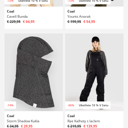
-72%
Ušetřete 10 % V Setu
-73%
Ušetřete 10 % V Setu
Coal
Coal
Cavell Bunda
Younts Anorak
€ 229,95
€ 64,95
€ 199,95
€ 54,95
-14%
-36%
Ušetřete 10 % V Setu
Coal
Coal
Storm Shadow Kukla
Rae Kalhoty s laclem
€ 34,95
€ 29,95
€ 219,95
€ 139,95