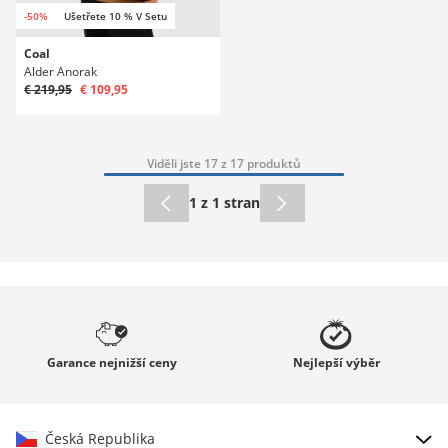
-50%
Ušetřete 10 % V Setu
Coal
Alder Anorak
€ 219,95
€ 109,95
Viděli jste 17 z 17 produktů
1 z 1 stran
Garance
nejnižší ceny
Nejlepší
výběr
Česká Republika