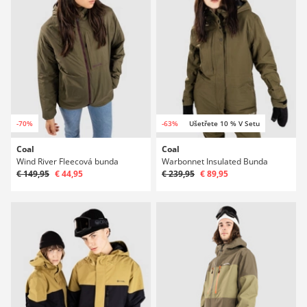
-70%
-63%
Ušetřete 10 % V Setu
Coal
Coal
Wind River Fleecová bunda
Warbonnet Insulated Bunda
€ 149,95
€ 44,95
€ 239,95
€ 89,95