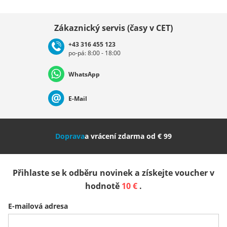
Vybrat zemi
Zákaznický servis (časy v CET)
+43 316 455 123
po-pá: 8:00 - 18:00
Deutschland
Österreich
Schweiz (Deutsch)
WhatsApp
Suisse (Français)
Svizzera (Italiano)
France
E-Mail
Nederland
Italia (Italiano)
Italien (Deutsch)
Doprava
a vrácení zdarma od € 99
España
Suomi
United Kingdom
Přihlaste se k odběru novinek a získejte voucher v
Sverige
Slovenija
België (Nederlands)
hodnotě
10 €
.
E-mailová adresa
Belgique (Français)
Danmark
Norge