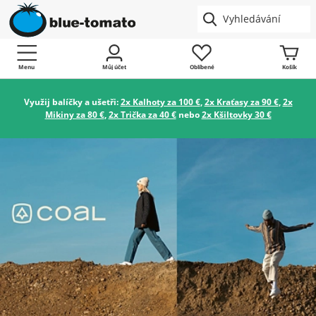
Menu
Můj účet
Oblíbené
Košík
Využij balíčky a ušetři:
2x Kalhoty za 100 €
,
2x Kraťasy za 90 €
,
2x
Mikiny za 80 €
,
2x Trička za 40 €
nebo
2x Kšiltovky 30 €