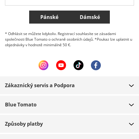
Všechny země
Pánské
Dámské
* Odhlásit se můžete kdykoliv. Registrací souhlasíte se zásadami
společnosti Blue Tomato o ochraně osobních údajů. *Poukaz lze uplatnit u
objednávky v hodnotě minimálně 50 €.
Zákaznický servis a Podpora
FAQ
Blue Tomato
Kontakt
O nás
Platba
Způsoby platby
Obchody
Dodání