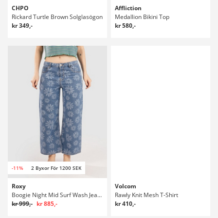
CHPO
Affliction
Rickard Turtle Brown Solglasögon
Medallion Bikini Top
kr 349,-
kr 580,-
-11%
2 Byxor För 1200 SEK
Roxy
Volcom
Boogie Night Mid Surf Wash Jeans
Rawly Knit Mesh T-Shirt
kr 999,-
kr 885,-
kr 410,-