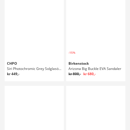
-15%
CHPO
Birkenstock
Siri Photochromic Grey Solglasögon
Arizona Big Buckle EVA Sandaler
kr 449,-
kr 800,-
kr 680,-