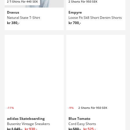
2 T-Shirts För 440 SEK
2 Shorts För 950 SEK
Dravus
Empyre
Natural State T-Shirt
Loose Fit Sk8 Short Denim Shorts
kr 380,-
kr 700,-
-11%
-9%
2 Shorts För 950 SEK
adidas Skateboarding
Blue Tomato
Busenitz Vintage Sneakers
Cord Easy Shorts
kr 1 045,-
kr 930,-
kr 580,-
kr 525,-