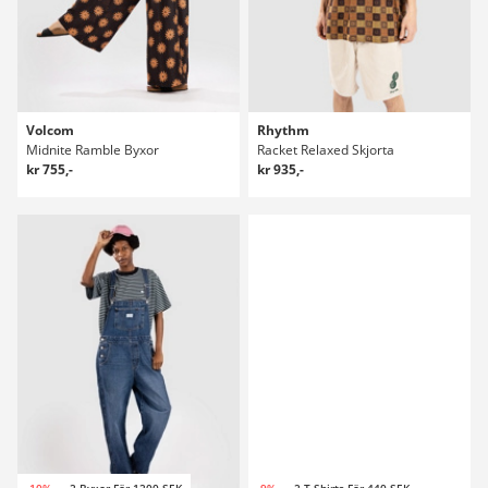
Volcom
Rhythm
Midnite Ramble Byxor
Racket Relaxed Skjorta
kr 755,-
kr 935,-
-10%
2 Byxor För 1200 SEK
-9%
2 T-Shirts För 440 SEK