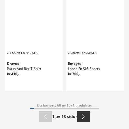
2 T-Shirts För 440 SEK
2 Shorts För 950 SEK
Dravus
Empyre
Parks And Rec T-Shirt
Loose Fit Sk8 Shorts
kr 410,-
kr 700,-
Du har sett 60 av 1071 produkter
1 av 18 sidor