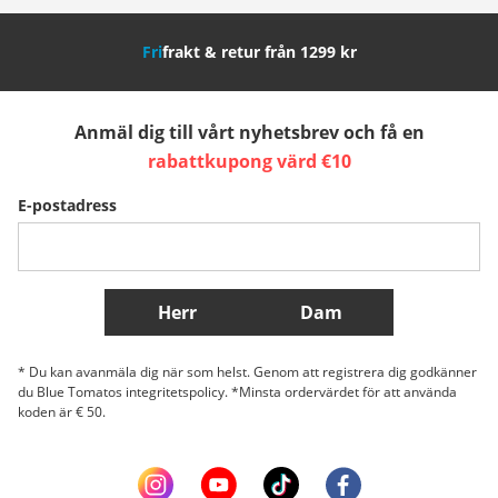
Nederland
Italia (Italiano)
Italien (Deutsch)
Fri
frakt & retur från 1299 kr
España
Suomi
United Kingdom
Anmäl dig till vårt nyhetsbrev och få en
Sverige
Slovenija
België (Nederlands)
rabattkupong värd €10
E-postadress
Belgique (Français)
Danmark
Norge
Fler länder
Herr
Dam
* Du kan avanmäla dig när som helst. Genom att registrera dig godkänner
du Blue Tomatos integritetspolicy. *Minsta ordervärdet för att använda
koden är € 50.