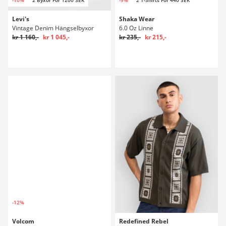
Levi's
Shaka Wear
Vintage Denim Hängselbyxor
6.0 Oz Linne
kr 1 160,-
kr 1 045,-
kr 235,-
kr 215,-
-12%
Volcom
Redefined Rebel