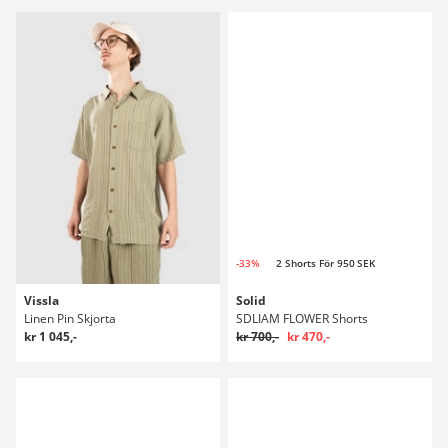
-33%
2 Shorts För 950 SEK
Vissla
Solid
Linen Pin Skjorta
SDLIAM FLOWER Shorts
kr 1 045,-
kr 700,-
kr 470,-