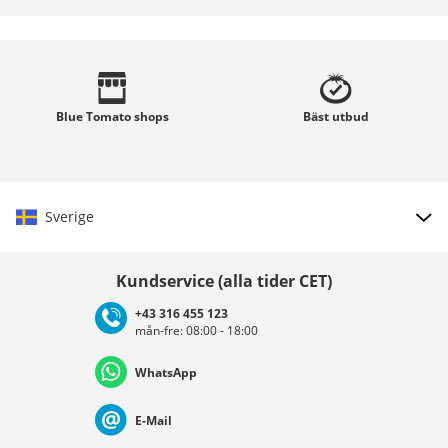
Blue Tomato
shops
Bäst
utbud
Sverige
Välj land
Kundservice (alla tider CET)
+43 316 455 123
mån-fre: 08:00 - 18:00
Deutschland
Österreich
Schweiz (Deutsch)
WhatsApp
Suisse (Français)
Svizzera (Italiano)
France
E-Mail