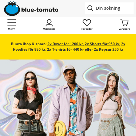
Meny
Mitt konto
Favoriter
Varukorg
Bunta ihop & spara:
2x Byxor för 1200 kr
,
2x Shorts för 950 kr
,
2x
Hoodies för 880 kr
,
2x T-shirts för 440 kr
eller
2x Kepsar 350 kr