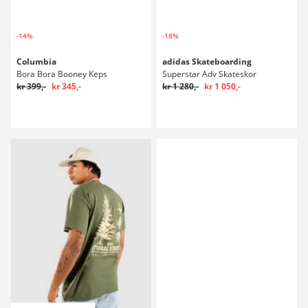
-14%
-18%
Columbia
adidas Skateboarding
Bora Bora Booney Keps
Superstar Adv Skateskor
kr 399,-
kr 345,-
kr 1 280,-
kr 1 050,-