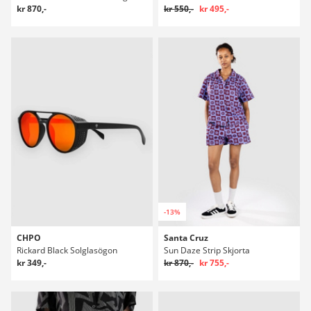
kr 870,-
kr 550,-
kr 495,-
-13%
CHPO
Santa Cruz
Rickard Black Solglasögon
Sun Daze Strip Skjorta
kr 349,-
kr 870,-
kr 755,-