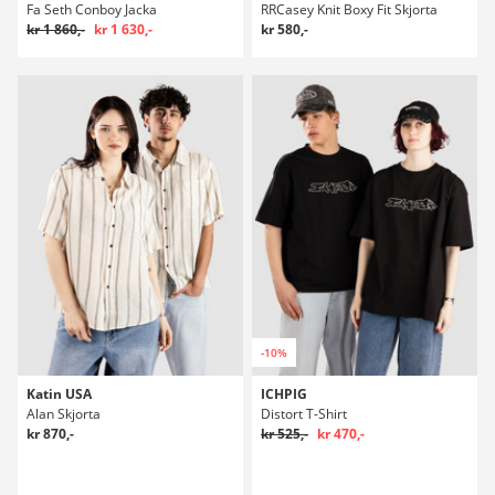
Fa Seth Conboy Jacka
RRCasey Knit Boxy Fit Skjorta
kr 1 860,-
kr 1 630,-
kr 580,-
-10%
Katin USA
ICHPIG
Alan Skjorta
Distort T-Shirt
kr 870,-
kr 525,-
kr 470,-