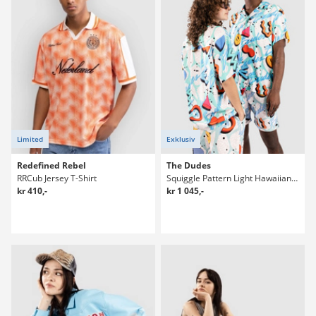
Limited
Exklusiv
Redefined Rebel
The Dudes
RRCub Jersey T-Shirt
Squiggle Pattern Light Hawaiian Skjorta
kr 410,-
kr 1 045,-