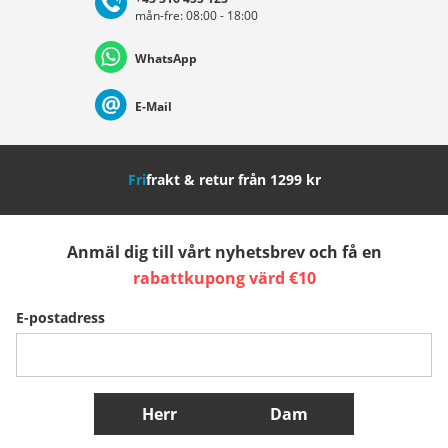
mån-fre: 08:00 - 18:00
Deutschland
Österreich
Schweiz (Deutsch)
WhatsApp
Suisse (Français)
Svizzera (Italiano)
France
E-Mail
Nederland
Italia (Italiano)
Italien (Deutsch)
Fri
frakt & retur från 1299 kr
España
Suomi
United Kingdom
Anmäl dig till vårt nyhetsbrev och få en
Sverige
Slovenija
België (Nederlands)
rabattkupong värd €10
E-postadress
Belgique (Français)
Danmark
Norge
Fler länder
Herr
Dam