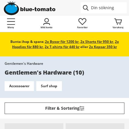
Meny
Mitt konto
Favoriter
Varukorg
Bunta ihop & spara:
2x Byxor för 1200 kr
,
2x Shorts för 950 kr
,
2x
Hoodies för 880 kr
,
2x T-shirts för 440 kr
eller
2x Kepsar 350 kr
Gentlemen's Hardware
Gentlemen's Hardware
(
10
)
Accessoarer
Surf shop
Filter & Sortering