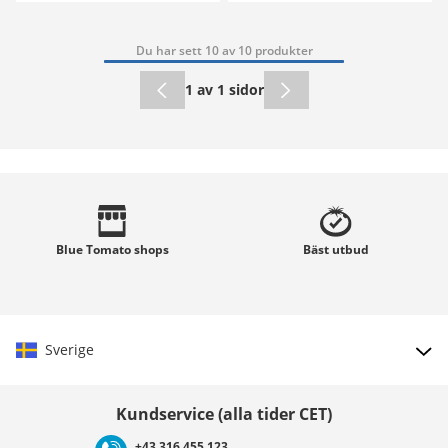
Du har sett 10 av 10 produkter
1 av 1 sidor
Blue Tomato
shops
Bäst
utbud
Sverige
Välj land
Kundservice (alla tider CET)
+43 316 455 123