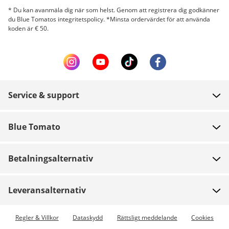
* Du kan avanmäla dig när som helst. Genom att registrera dig godkänner
du Blue Tomatos integritetspolicy. *Minsta ordervärdet för att använda
koden är € 50.
Service & support
FAQ
Blue Tomato
Kontakt
Om oss
Betalning
Betalningsalternativ
Butiker
Leverans
Jobb
Returer
Leveransalternativ
Team riders
Presentkort
Expressleverans tillgänglig
Regler & Villkor
Dataskydd
Rättsligt meddelande
Cookies
Blue World
Spåra beställning