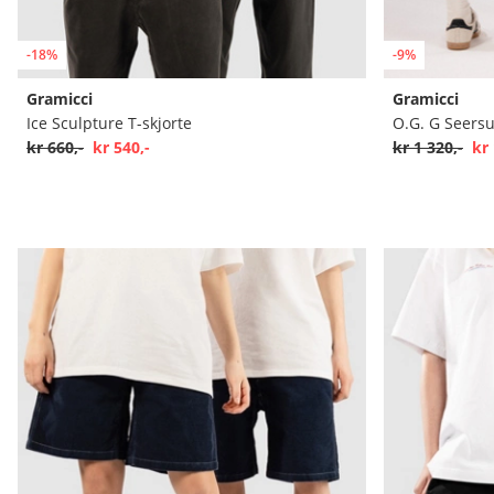
-18%
-9%
Gramicci
Gramicci
Ice Sculpture T-skjorte
O.G. G Seersu
kr 660,-
kr 540,-
kr 1 320,-
kr 