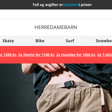
Toll og avgifter er
inkludert
i prisen
HERRE
DAME
BARN
Flere Land
Sverige
Skate
Bike
Surf
Snowbo
Slovenija
or 1200 kr
,
2x Shorts for 1100 kr
,
2x Hoodies for 1000 kr
,
2x T-skj
België (Nederlands)
Belgique (Français)
Danmark
Norge