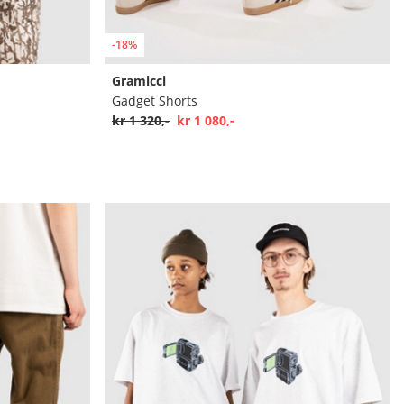
-18%
Gramicci
Gadget Shorts
kr 1 320,-
kr 1 080,-