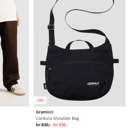
-28%
Gramicci
Cordura Shoulder Bag
kr 830,-
kr 595,-