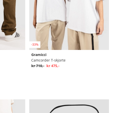
-33%
Gramicci
Camcorder T-skjorte
kr 710,-
kr 475,-