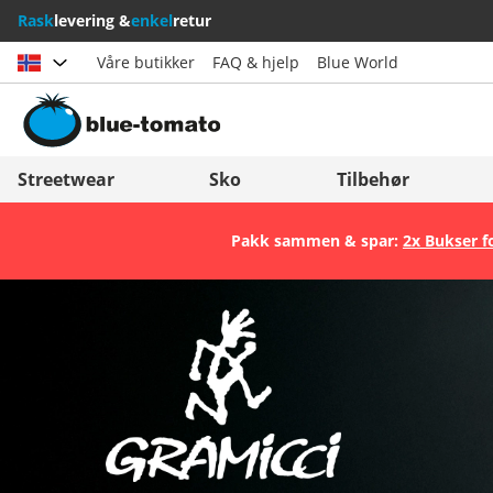
Rask
levering &
enkel
retur
Våre butikker
FAQ & hjelp
Blue World
Velg land
Deutschland
Nederland
Streetwear
Sko
Tilbehør
Österreich
Italia (Italiano)
Pakk sammen & spar:
2x Bukser f
Schweiz (Deutsch)
Italien (Deutsch)
Suisse (Français)
España
Svizzera (Italiano)
Suomi
France
United Kingdom