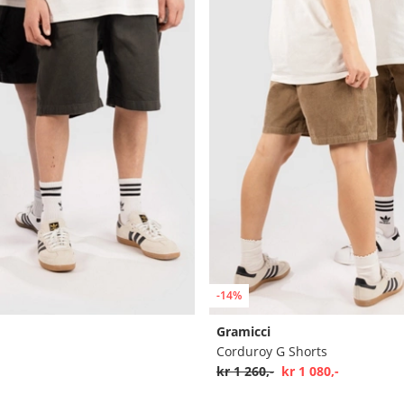
-14%
Gramicci
Corduroy G Shorts
kr 1 260,-
kr 1 080,-