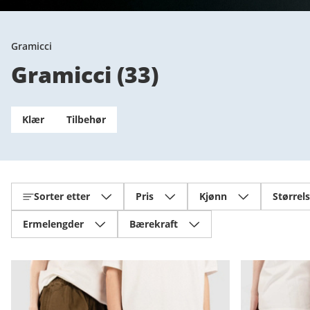
Gramicci
Gramicci
(
33
)
Klær
Tilbehør
Sorter etter
Pris
Kjønn
Størrel
Ermelengder
Bærekraft