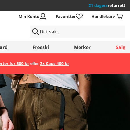
21 dagers
returrett
Min Konto
Favoritter
Handlekurv
ard
Freeski
Merker
Salg
orter for 500 kr
eller
2x Caps 400 kr
Lagre