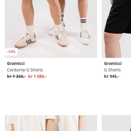
-14%
Gramicci
Gramicci
Corduroy G Shorts
G Shorts
kr 1 260,-
kr 1 080,-
kr 945,-