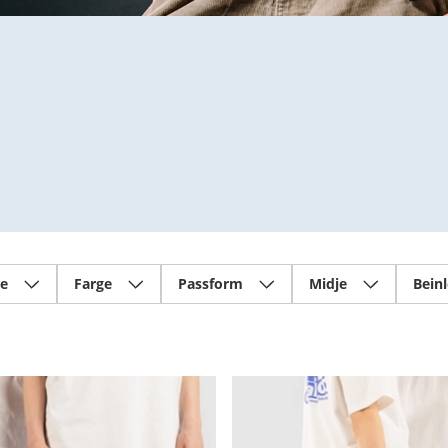
se
Farge
Passform
Midje
Bein