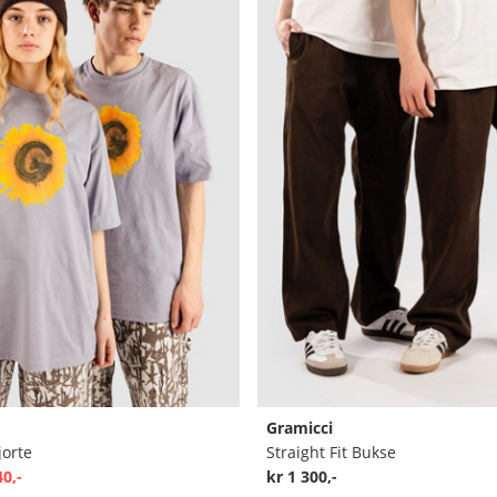
Gramicci
jorte
Straight Fit Bukse
40,-
kr 1 300,-