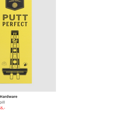
 Hardware
pill
65,-