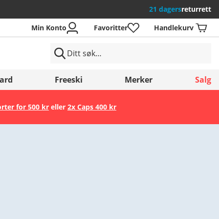
21 dagers
returrett
Min Konto
Favoritter
Handlekurv
ard
Freeski
Merker
Salg
orter for 500 kr
eller
2x Caps 400 kr
Lagre