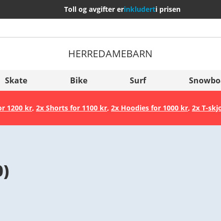
Toll og avgifter er
inkludert
i prisen
HERRE
DAME
BARN
Flere Land
Sverige
Skate
Bike
Surf
Snowbo
Slovenija
or 1200 kr
,
2x Shorts for 1100 kr
,
2x Hoodies for 1000 kr
,
2x T-skj
België (Nederlands)
Belgique (Français)
Danmark
0
)
Norge