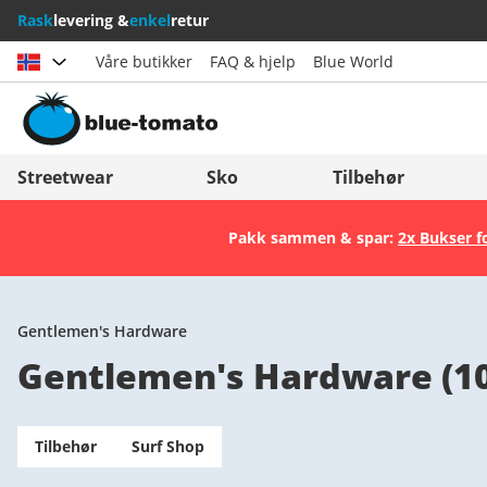
Rask
levering &
enkel
retur
Våre butikker
FAQ & hjelp
Blue World
Velg land
Deutschland
Nederland
Streetwear
Sko
Tilbehør
Österreich
Italia (Italiano)
Pakk sammen & spar:
2x Bukser f
Schweiz (Deutsch)
Italien (Deutsch)
Suisse (Français)
España
Svizzera (Italiano)
Suomi
Gentlemen's Hardware
Gentlemen's Hardware
(
1
France
United Kingdom
Tilbehør
Surf Shop