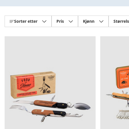
Sorter etter
Pris
Kjønn
Størrel