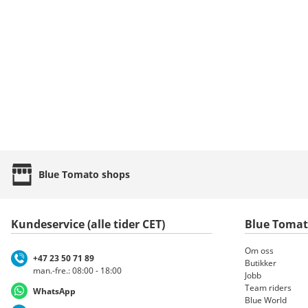
Blue Tomato
shops
Kundeservice (alle tider CET)
Blue Toma
Om oss
+47 23 50 71 89
Butikker
man.-fre.: 08:00 - 18:00
Jobb
Team riders
WhatsApp
Blue World