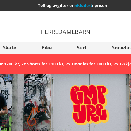
Toll og avgifter er
inkludert
i prisen
HERRE
DAME
BARN
Flere Land
Sverige
Skate
Bike
Surf
Snowbo
Slovenija
or 1200 kr
,
2x Shorts for 1100 kr
,
2x Hoodies for 1000 kr
,
2x T-skj
België (Nederlands)
Belgique (Français)
Danmark
Norge