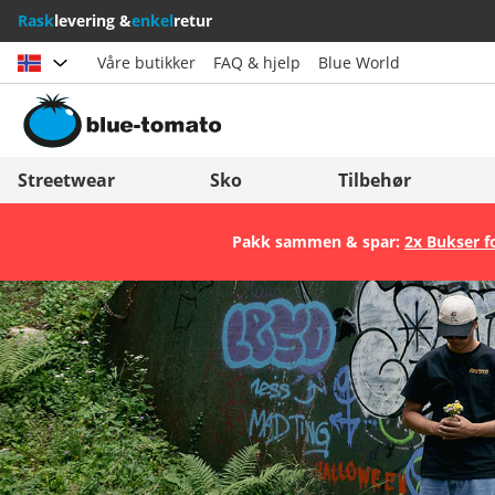
Rask
levering &
enkel
retur
Våre butikker
FAQ & hjelp
Blue World
Velg land
Deutschland
Nederland
Streetwear
Sko
Tilbehør
Österreich
Italia (Italiano)
Pakk sammen & spar:
2x Bukser f
Schweiz (Deutsch)
Italien (Deutsch)
Suisse (Français)
España
Svizzera (Italiano)
Suomi
France
United Kingdom