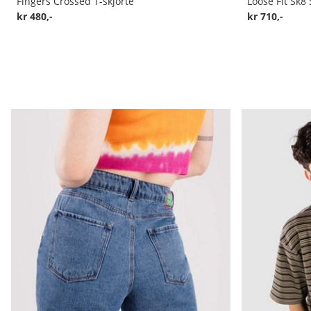
Fingers Crossed T-skjorte
Loose Fit Sk8
kr 480,-
kr 710,-