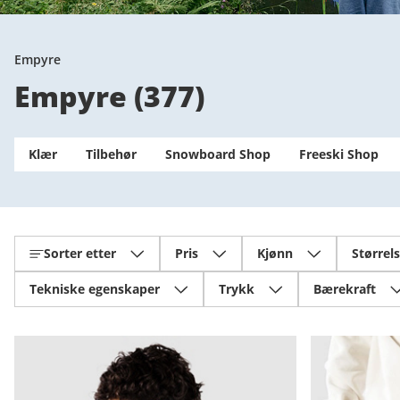
Empyre
Empyre
(
377
)
Klær
Tilbehør
Snowboard Shop
Freeski Shop
Sorter etter
Pris
Kjønn
Størrel
Tekniske egenskaper
Trykk
Bærekraft