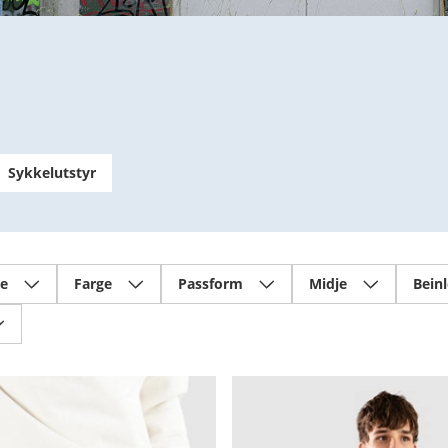
Sykkelutstyr
se
Farge
Passform
Midje
Bein