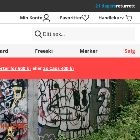
21 dagers
returrett
Min Konto
Favoritter
Handlekurv
ard
Freeski
Merker
Salg
orter for 500 kr
eller
2x Caps 400 kr
Lagre