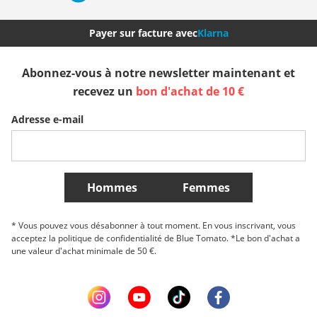
Nederland
Italia (Italiano)
Italien (Deutsch)
Payer sur facture avec
Klarna
España
Suomi
United Kingdom
Abonnez-vous à notre newsletter maintenant et
recevez un
bon d'achat de 10 €
Sverige
Slovenija
België (Nederlands)
Adresse e-mail
Belgique (Français)
Danmark
Norge
Plus de Pays
Hommes
Femmes
* Vous pouvez vous désabonner à tout moment. En vous inscrivant, vous
acceptez la politique de confidentialité de Blue Tomato. *Le bon d'achat a
une valeur d'achat minimale de 50 €.