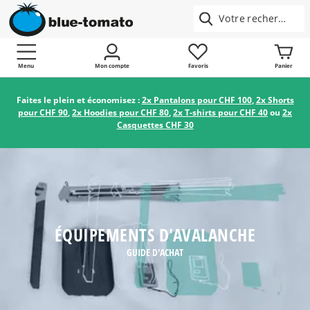
Menu
Mon compte
Favoris
Panier
Faites le plein et économisez :
2x Pantalons pour CHF 100
,
2x Shorts
pour CHF 90
,
2x Hoodies pour CHF 80
,
2x T-shirts pour CHF 40
ou
2x
Casquettes CHF 30
ÉQUIPEMENTS D'AVALANCHE
GUIDE D'ACHAT