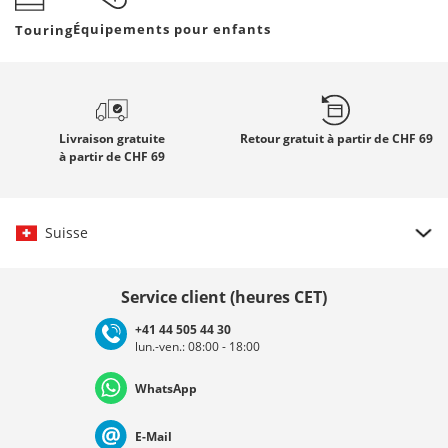
Équipements pour enfants
Touring
Livraison gratuite
Retour gratuit
à partir de CHF 69
à partir de CHF 69
Suisse
Choisir le pays
Service client (heures CET)
+41 44 505 44 30
lun.-ven.: 08:00 - 18:00
Deutschland
Österreich
Schweiz (Deutsch)
WhatsApp
Suisse (Français)
Svizzera (Italiano)
France
E-Mail