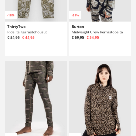
-18%
-21%
ThirtyTwo
Burton
Ridelite Kerrastohousut
Midweight Crew Kerrastopaita
€ 54,95
€ 44,95
€ 69,95
€ 54,95