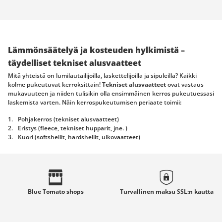
Lämmönsäätelyä ja kosteuden hylkimistä –
täydelliset tekniset alusvaatteet
Mitä yhteistä on lumilautailijoilla, laskettelijoilla ja sipuleilla? Kaikki
kolme pukeutuvat kerroksittain!
Tekniset alusvaatteet
ovat vastaus
mukavuuteen ja niiden tulisikin olla ensimmäinen kerros pukeutuessasi
laskemista varten. Näin kerrospukeutumisen periaate toimii:
Pohjakerros (tekniset alusvaatteet)
Eristys (fleece, tekniset hupparit, jne. )
Kuori (softshellit, hardshellit, ulkovaatteet)
Mitä hyötyä makeimmista laskuvaatteista on, jos tyylikkäimmät
lumilautailuhousut
ja mahtava
lumilautailutakki
saavat seurakseen
vain vanhan puuvillaisen t-paidan, joka on hiestä märkä jo kolmen
ensimmäisen mäen jälkeen?
Pohjakerros
, eli se mitä puet vaatteidesi
alle lähimmäksi ihoasi on tärkeämpi kuin kuvitteletkaan.
Blue Tomato
tarjoaa kaiken sen mistä vain uskallat unelmoida. Löydät valikoimista
Blue Tomato
shops
Turvallinen maksu
SSL:n
kautta
tekniset housut
,
tekniset sukat
sekä
tekniset paidat
!
Ensimmäisen kerroksen ominaisuudet