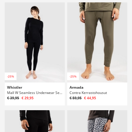
-25%
-25%
Whistler
Armada
Mall W Seamless Underwear Set Lämpökerrasto
Contra Kerrastohousut
€ 39,95
€ 29,95
€ 59,95
€ 44,95