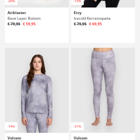
-25%
-13%
Airblaster
Eivy
Base Layer Bottom
Icecold Kerrastopaita
€ 79,95
€ 59,95
€ 79,95
€ 69,95
-14%
-21%
Volcom
Volcom