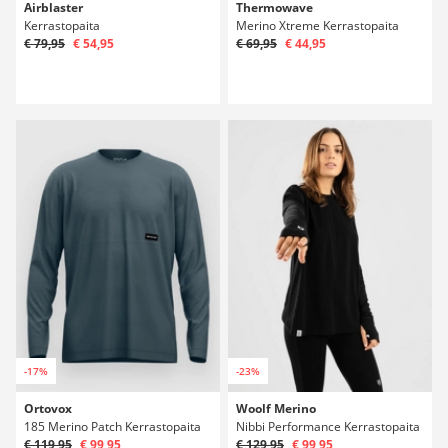
Airblaster
Thermowave
Kerrastopaita
Merino Xtreme Kerrastopaita
€ 79,95
€ 54,95
€ 69,95
€ 44,95
-17%
-23%
Ortovox
Woolf Merino
185 Merino Patch Kerrastopaita
Nibbi Performance Kerrastopaita
€ 119,95
€ 99,95
€ 129,95
€ 99,95