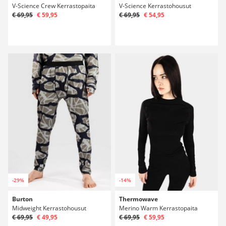
V-Science Crew Kerrastopaita
V-Science Kerrastohousut
€ 69,95
€ 59,95
€ 69,95
€ 54,95
-29%
-14%
Burton
Thermowave
Midweight Kerrastohousut
Merino Warm Kerrastopaita
€ 69,95
€ 49,95
€ 69,95
€ 59,95