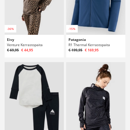
-36%
-15%
Eivy
Patagonia
Venture Kerrastopaita
R1 Thermal Kerrastopaita
€ 69,95
€ 44,95
€ 199,95
€ 169,95