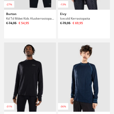
-27%
-13%
Burton
Eivy
Kd Td Mdwt Kids Aluskerrastopaita
Icecold Kerrastopaita
€ 74,95
€ 54,95
€ 79,95
€ 69,95
-31%
-36%