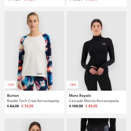
-12%
-18%
Burton
Mons Royale
Roadie Tech Crew Kerrastopaita
Cascade Merino Kerrastopaita
€ 84,95
€ 74,95
€ 109,95
€ 89,95