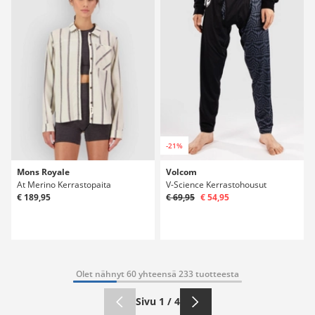
-21%
Mons Royale
Volcom
At Merino Kerrastopaita
V-Science Kerrastohousut
€ 189,95
€ 69,95
€ 54,95
Olet nähnyt 60 yhteensä 233 tuotteesta
Sivu 1 / 4