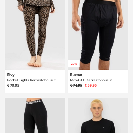
-20%
Eivy
Burton
Pocket Tights Kerrastohousut
Mdwt X B Kerrastohousut
€ 79,95
€ 74,95
€ 59,95