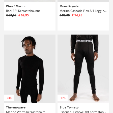
Woolf Merino
Mons Royale
Roni 3/4 Kerrastohousut
Merino Cascade Flex 3/4 Legging Kerrastohousut
€ 89,95
€ 69,95
€ 89,95
€ 74,95
-23%
-43%
Thermowave
Blue Tomato
Merino Warm Kerrastopaita
Essential Lightweight Kerrastohousut