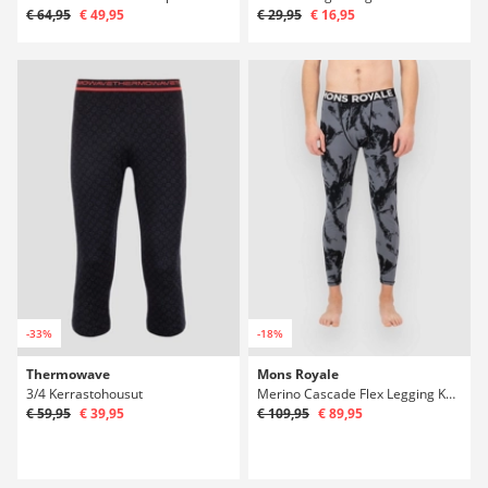
€ 64,95
€ 49,95
€ 29,95
€ 16,95
-33%
-18%
Thermowave
Mons Royale
3/4 Kerrastohousut
Merino Cascade Flex Legging Kerrastohousut
€ 59,95
€ 39,95
€ 109,95
€ 89,95