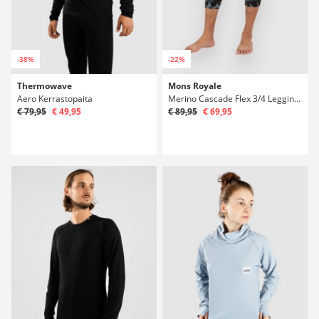
-38%
-22%
Thermowave
Mons Royale
Aero Kerrastopaita
Merino Cascade Flex 3/4 Legging Kerrastohousut
€ 79,95
€ 49,95
€ 89,95
€ 69,95