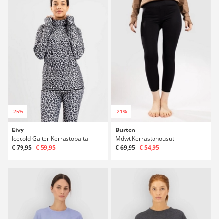
-25%
-21%
Eivy
Burton
Icecold Gaiter Kerrastopaita
Mdwt Kerrastohousut
€ 79,95
€ 59,95
€ 69,95
€ 54,95