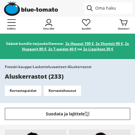
Valikko
Oma tilini
Suosikit
Ostoskori
Säästä bundle-tarjouksillamme:
2x Housut 100 €
,
2x Shortsit 90 €
,
2x
Hupparit 80 €
,
2x T-paidat 40 €
tai
2x Lippikset 30 €
Freeski-kauppa
Lasketteluvaatteet
Aluskerrastot
Aluskerrastot
(
233
)
Kerrastopaidat
Kerrastohousut
Suodata ja lajittele