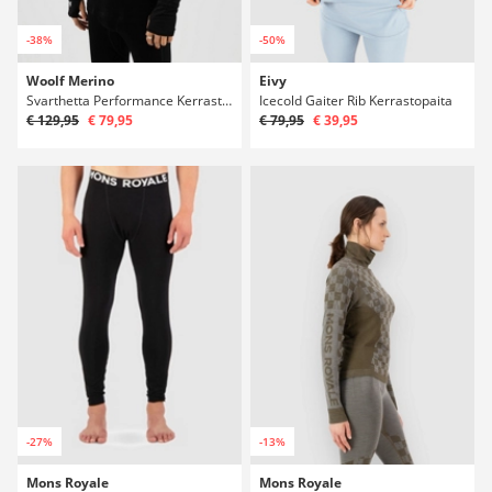
-38%
-50%
Woolf Merino
Eivy
Svarthetta Performance Kerrastopaita
Icecold Gaiter Rib Kerrastopaita
€ 129,95
€ 79,95
€ 79,95
€ 39,95
-27%
-13%
Mons Royale
Mons Royale