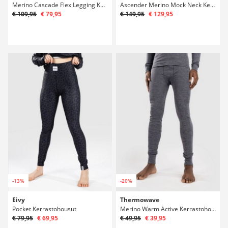
Merino Cascade Flex Legging Kerrastohousut
Ascender Merino Mock Neck Kerrastopaita
€ 109,95
€ 79,95
€ 149,95
€ 129,95
-13%
-20%
Eivy
Thermowave
Pocket Kerrastohousut
Merino Warm Active Kerrastohousut
€ 79,95
€ 69,95
€ 49,95
€ 39,95