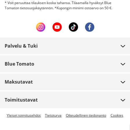
* Voit peruuttaa tilauksen koska tahansa. Tilaamalla hyväksyt Blue
Tomaton tietosuojakäytännön. *Kupongin minimi ostoarvo on 50 €.
Palvelu & Tuki
FAQ
Blue Tomato
Yhteystiedot
Meistä
Maksu
Maksutavat
Myymälät
Toimitus
Työpaikat
Palautukset
Toimitustavat
Team riders
Lahjakortit
Pikatoimitus saatavilla
Yleiset toimitusehdot
Tietoturva
Oikeudellinen tiedonanto
Cookies
Blue World
Tilauksen seuranta
Ennakkomaksu
Media