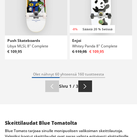
-8%
Säästä 20 % Setissä
Push Skateboards
Enjoi
Libya MLSL 8" Complete
Whitey Panda 8" Complete
€ 109,95
€ 119,95
€ 109,95
Olet nähnyt 60 yhteensä 160 tuotteesta
Sivu 1 / 3
Skeittilaudat Blue Tomatolta
Blue Tomato tarjoaa sinulle monipuolisen valikoiman skeittilautoja.
Valmiiksi kootut skeittilaudat ovat paras valinta erityisesti aloittelijoille