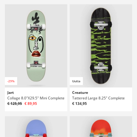
-29%
Uutta
Jart
Creature
Collage 8.0"X29.5" Mini Complete
Tattered Large 8.25" Complete
€ 125,95
€ 89,95
€ 134,95