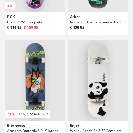
-8%
DGK
Arbor
Crypt 7.75" Complete
Rooted In The Experience 8.5" Complete
€ 119,95
€ 109,95
€ 129,95
-25%
Säästä 20 % Setissä
Birdhouse
Enjoi
Armanto Butterfly 8.0" Skateboard Complete
Whitey Panda Fp 8.5" Complete