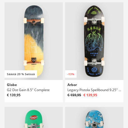
Säästä 20 % Setissä
-13%
Globe
Arbor
G2 Dot Gain 8.5" Complete
Legacy Pistola Spellbound 9.25" Complete
€ 139,95
€ 159,95
€ 139,95