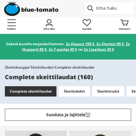
Valikko
Oma tilini
Suosikit
Ostoskori
Säästä bundle-tarjouksillamme:
2x Housut 100 €
,
2x Shortsit 90 €
,
2x
Hupparit 80 €
,
2x T-paidat 40 €
tai
2x Lippikset 30 €
Skeittikauppa
Skeittilaudat
Complete skeittilaudat
Complete skeittilaudat
(
160
)
Complete skeittilaudat
Skeittidekit
Skeittitrukit
Sk
Suodata ja lajittele