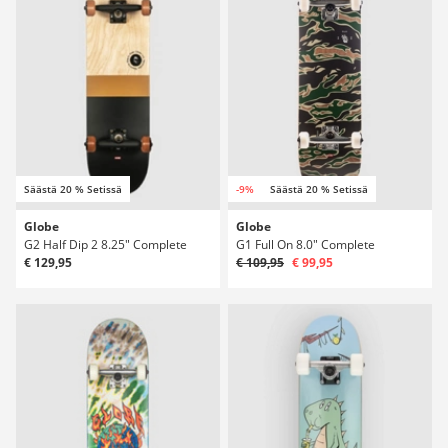
Säästä 20 % Setissä
-9%
Säästä 20 % Setissä
Globe
Globe
G2 Half Dip 2 8.25" Complete
G1 Full On 8.0" Complete
€ 129,95
€ 109,95
€ 99,95