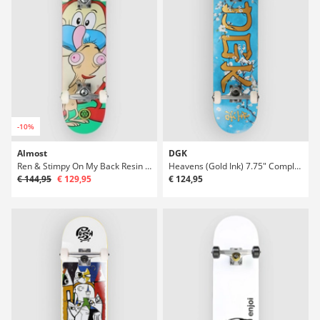
-10%
Almost
DGK
Ren & Stimpy On My Back Resin Soft 7" Complete
Heavens (Gold Ink) 7.75" Complete
€ 144,95
€ 129,95
€ 124,95