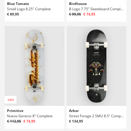
Blue Tomato
Birdhouse
Small Logo 8.25" Complete
B Logo 7.75" Skateboard Complete
€ 89,95
€ 99,95
€ 74,95
-34%
Primitive
Arbor
Nuevo Genesis 8" Complete
Street Forage 2 SMU 8.5" Complete
€ 112,95
€ 74,95
€ 134,95