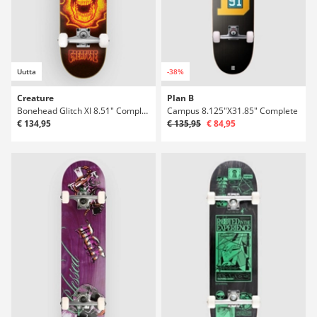
Uutta
-38%
Creature
Plan B
Bonehead Glitch Xl 8.51" Complete
Campus 8.125"X31.85" Complete
€ 134,95
€ 135,95
€ 84,95