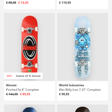
€ 99,95
€ 74,95
€ 119,95
-38%
Säästä 20 % Setissä
Almost
World Industries
Pinched Fp 8" Complete
Wet Willy Icon 7.25'' Complete
€ 144,95
€ 89,95
€ 99,95