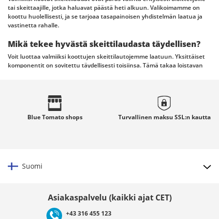
tai skeittaajille, jotka haluavat päästä heti alkuun. Valikoimamme on
koottu huolellisesti, ja se tarjoaa tasapainoisen yhdistelmän laatua ja
vastinetta rahalle.
Mikä tekee hyvästä skeittilaudasta täydellisen?
Voit luottaa valmiiksi koottujen skeittilautojemme laatuun. Yksittäiset
komponentit on sovitettu täydellisesti toisiinsa. Tämä takaa loistavan
skeittikokemuksen niin hallissa, parkissa kuin kadulla.
Sinun etusi Blue Tomaton kanssa
Valmiiksi kootut tuotteemme koostuvat huolellisesti valituista,
korkealaatuisista komponenteista.
Blue Tomato
shops
Turvallinen maksu
SSL:n
kautta
Koska lauta on jo valmiiksi koottu, voit aloittaa heti.
Yksittäisten osien ostamiseen verrattuna kokonaisuudet tarjoavat
usein paremman vastineen rahalle.
Kokenut tiimimme auttaa sinua valitsemaan täydellisen laudan ja
vastaa kaikkiin kysymyksiisi.
Suomi
Pidätkö räätälöidystä skeittilaudasta?
Valitse maat
Jos kuitenkin haluat muokata skeittilautasi yksilöllisemmäksi, voit myös
Asiakaspalvelu (kaikki ajat CET)
koota oman setuppisi. Tutustu laajaan valikoimaan
dekkejä
,
pyöriä
,
trukkeja
ja muita
lisävarusteita
, joiden avulla voit luoda oman
+43 316 455 123
ainutlaatuisen laudan. Täältä löydät kaiken tarvitsemasi.