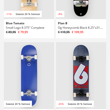
-11%
Säästä 20 % Setissä
-8%
Blue Tomato
Plan B
Small Logo 8.375" Complete
Og Honeycomb Black 8.25"x31.85" Complete
€ 89,95
€ 79,95
€ 119,95
€ 109,95
Säästä 20 % Setissä
-25%
Säästä 20 % Setissä