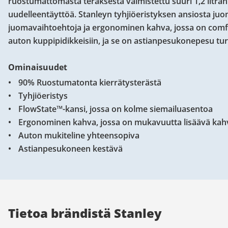
ruostumattomasta teräksestä valmistettu suuri 1,2 litran
uudelleentäyttöä. Stanleyn tyhjiöeristyksen ansiosta ju
juomavaihtoehtoja ja ergonominen kahva, jossa on comfo
auton kuppipidikkeisiin, ja se on astianpesukonepesu tur
Ominaisuudet
90% Ruostumatonta kierrätysterästä
Tyhjiöeristys
FlowState™-kansi, jossa on kolme siemailuasentoa
Ergonominen kahva, jossa on mukavuutta lisäävä ka
Auton mukiteline yhteensopiva
Astianpesukoneen kestävä
Tietoa brändistä Stanley