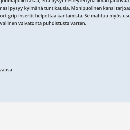
 juomapullo takaa, että pysyt nesteytettynä ilman jatkuvaa
omasi pysyy kylmänä tuntikausia. Monipuolinen kansi tarjoa
rt-grip-insertit helpottaa kantamista. Se mahtuu myös us
vallinen vaivatonta puhdistusta varten.
hvaosa