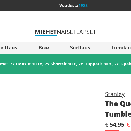
Vuodesta
1988
MIEHET
NAISET
LAPSET
Lisää maita
Sverige
eittaus
Bike
Surffaus
Lumilau
Slovenija
amme:
2x Housut 100 €
,
2x Shortsit 90 €
,
2x Hupparit 80 €
,
2x T-pai
België (Nederlands)
Belgique (Français)
Danmark
Stanley
Norge
The Qu
Tumble
€ 54,95
€