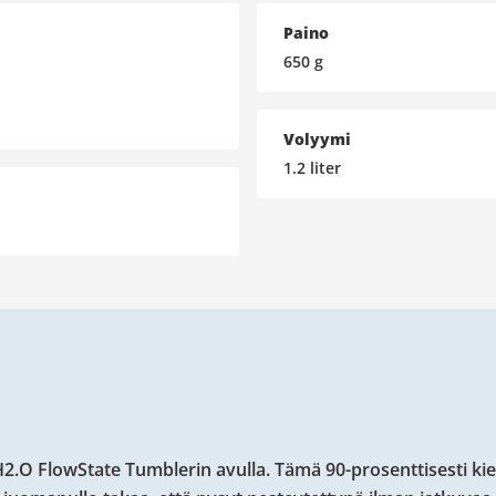
Paino
650
g
Volyymi
1.2
liter
 H2.O FlowState Tumblerin avulla. Tämä 90-prosenttisesti ki