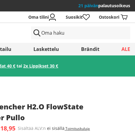
21 päivän
palautusoikeus
Oma tilini
Suosikit
Ostoskori
tailu
Laskettelu
Brändit
ALE
dat 40 €
tai
2x Lippikset 30 €
Tallenna
encher H2.O FlowState
r Pullo
 18,95
Sisältää ALV:n
ei sisällä
Toimituskuluja