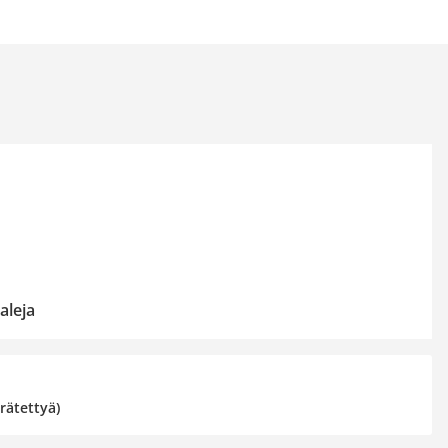
aleja
rätettyä)