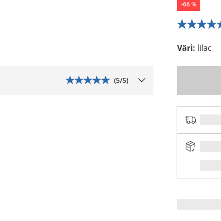
-
66
%
Väri
:
lilac
(
5
/5)