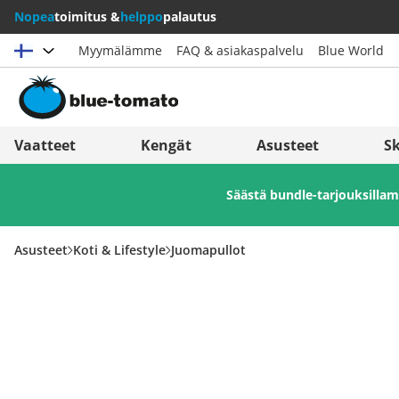
Nopea
toimitus &
helppo
palautus
Myymälämme
FAQ & asiakaspalvelu
Blue World
Valitse maat
Deutschland
Nederland
Vaatteet
Kengät
Asusteet
Sk
Österreich
Italia (Italiano)
Säästä bundle-tarjouksill
Schweiz (Deutsch)
Italien (Deutsch)
Suisse (Français)
España
Asusteet
Koti & Lifestyle
Juomapullot
Svizzera (Italiano)
Suomi
France
United Kingdom