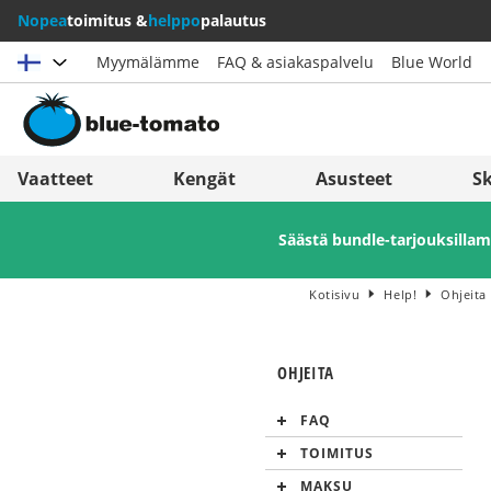
Nopea
toimitus &
helppo
palautus
Myymälämme
FAQ & asiakaspalvelu
Blue World
Valitse maat
Deutschland
Nederland
Vaatteet
Kengät
Asusteet
Sk
Österreich
Italia (Italiano)
Säästä bundle-tarjouksill
Schweiz (Deutsch)
Italien (Deutsch)
Suisse (Français)
España
Kotisivu
Help!
Ohjeita
Svizzera (Italiano)
Suomi
OHJEITA
France
United Kingdom
FAQ
TOIMITUS
MAKSU