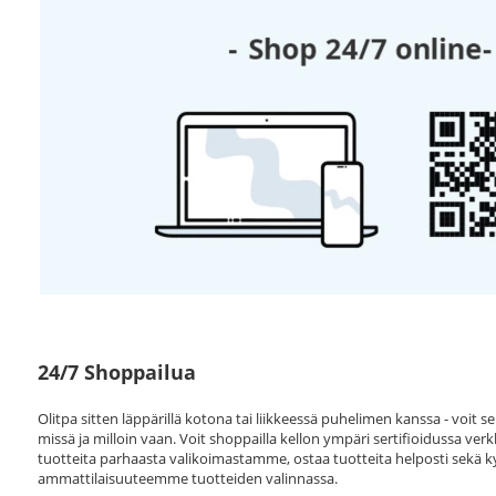
24/7 Shoppailua
Olitpa sitten läppärillä kotona tai liikkeessä puhelimen kanssa - voit 
missä ja milloin vaan. Voit shoppailla kellon ympäri sertifioidussa v
tuotteita parhaasta valikoimastamme, ostaa tuotteita helposti sekä k
ammattilaisuuteemme tuotteiden valinnassa.