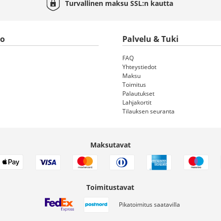
Turvallinen maksu
SSL:n
kautta
to
Palvelu & Tuki
FAQ
Yhteystiedot
Maksu
Toimitus
Palautukset
Lahjakortit
Tilauksen seuranta
Maksutavat
Toimitustavat
Pikatoimitus saatavilla