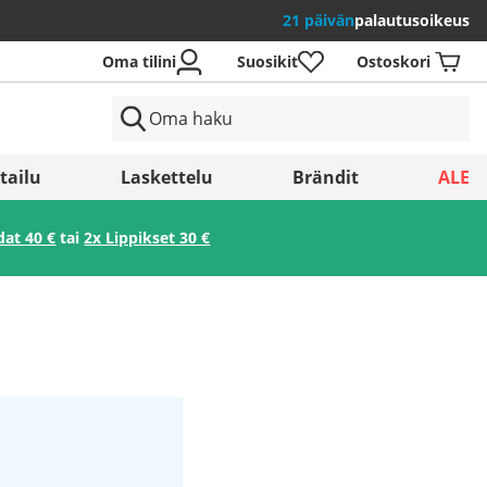
21 päivän
palautusoikeus
Oma tilini
Suosikit
Ostoskori
tailu
Laskettelu
Brändit
ALE
dat 40 €
tai
2x Lippikset 30 €
Tallenna