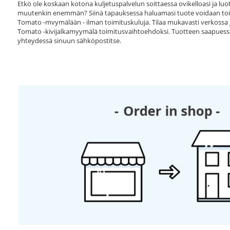
Etkö ole koskaan kotona kuljetuspalvelun soittaessa ovikelloasi ja l
muutenkin enemmän? Siinä tapauksessa haluamasi tuote voidaan toim
Tomato -mvymälään - ilman toimituskuluja. Tilaa mukavasti verkossa j
Tomato -kivijalkamyymälä toimitusvaihtoehdoksi. Tuotteen saapu
yhteydessä sinuun sähköpostitse.