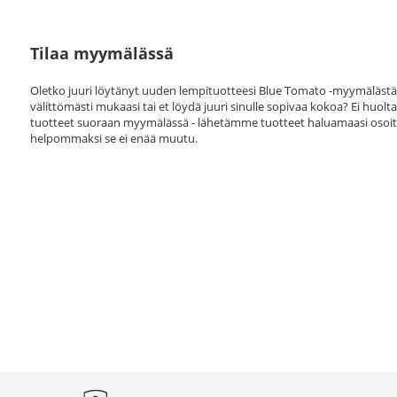
Tilaa myymälässä
Oletko juuri löytänyt uuden lempituotteesi Blue Tomato -myymälästä
välittömästi mukaasi tai et löydä juuri sinulle sopivaa kokoa? Ei huolta!
tuotteet suoraan myymälässä - lähetämme tuotteet haluamaasi osoi
helpommaksi se ei enää muutu.