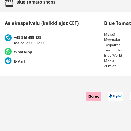
Blue Tomato
shops
Asiakaspalvelu (kaikki ajat CET)
Blue Toma
Meistä
+43 316 455 123
Myymälät
ma-pe: 8.00 - 18.00
Työpaikat
Team riders
WhatsApp
Blue World
Media
E-Mail
Zumiez