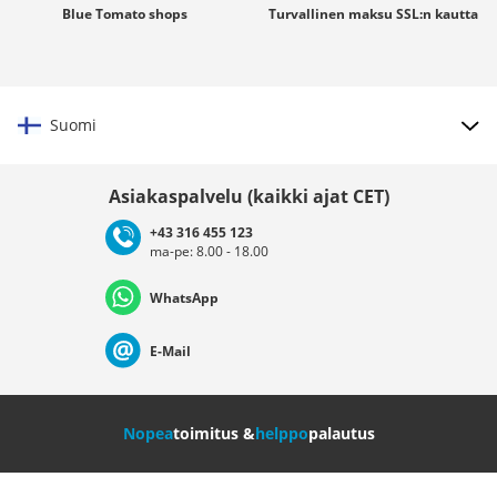
Blue Tomato
shops
Turvallinen maksu
SSL:n
kautta
Suomi
Valitse maat
Asiakaspalvelu (kaikki ajat CET)
+43 316 455 123
ma-pe: 8.00 - 18.00
Deutschland
Österreich
Schweiz (Deutsch)
WhatsApp
Suisse (Français)
Svizzera (Italiano)
France
E-Mail
Nederland
Italia (Italiano)
Italien (Deutsch)
Nopea
toimitus &
helppo
palautus
España
Suomi
United Kingdom