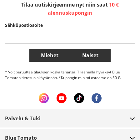
Tilaa uutiskirjeemme nyt niin saat
10 €
Sverige
Slovenija
België (Nederlands)
alennuskupongin
Sähköpostiosoite
Belgique (Français)
Danmark
Norge
Lisää maita
Miehet
Naiset
* Voit peruuttaa tilauksen koska tahansa. Tilaamalla hyväksyt Blue
Tomaton tietosuojakäytännön. *Kupongin minimi ostoarvo on 50 €.
Palvelu & Tuki
FAQ
Blue Tomato