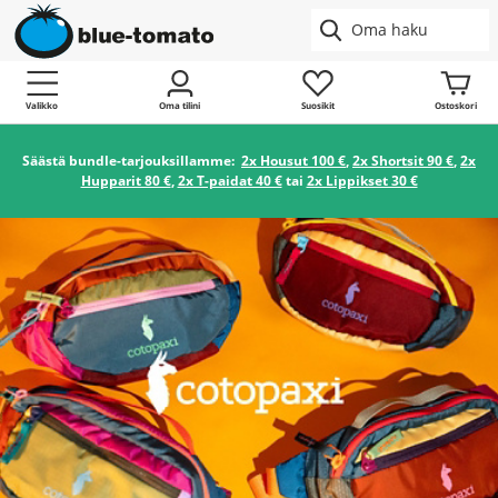
Valikko
Oma tilini
Suosikit
Ostoskori
Säästä bundle-tarjouksillamme:
2x Housut 100 €
,
2x Shortsit 90 €
,
2x
Hupparit 80 €
,
2x T-paidat 40 €
tai
2x Lippikset 30 €