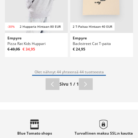
-30%
2 Hupparia Hintaan 80 EUR
2 T-Paitaa Hintaan 40 EUR
Empyre
Empyre
Pizza Rat Kids Huppari
Backstreet Cat T-paita
€ 49,95
€ 34,95
€ 24,95
Olet nähnyt 44 yhteensä 44 tuotteesta
Sivu 1 / 1
Blue Tomato
shops
Turvallinen maksu
SSL:n
kautta