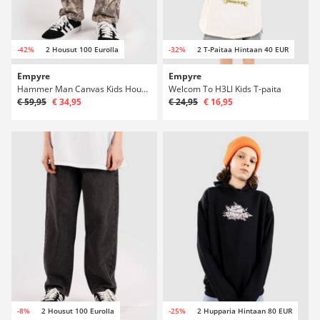
-42%
2 Housut 100 Eurolla
-32%
2 T-Paitaa Hintaan 40 EUR
Empyre
Empyre
Hammer Man Canvas Kids Housut
Welcom To H3Ll Kids T-paita
€ 59,95
€ 34,95
€ 24,95
€ 16,95
-8%
2 Housut 100 Eurolla
-25%
2 Hupparia Hintaan 80 EUR