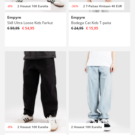
-8%
2 Housut 100 Eurolla
-36%
2 T-Paitaa Hintaan 40 EUR
Empyre
Empyre
Sk8 Ultra Loose Kids Farkut
Bodega Cat Kids T-paita
€ 59,95
€ 54,95
€ 24,95
€ 15,95
-8%
2 Housut 100 Eurolla
2 Housut 100 Eurolla