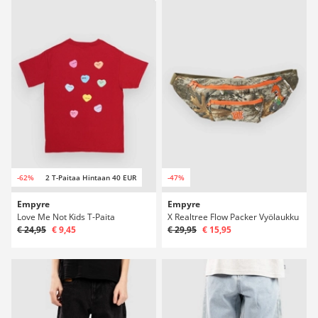
-62%
2 T-Paitaa Hintaan 40 EUR
-47%
Empyre
Empyre
Love Me Not Kids T-Paita
X Realtree Flow Packer Vyölaukku
€ 24,95
€ 9,45
€ 29,95
€ 15,95