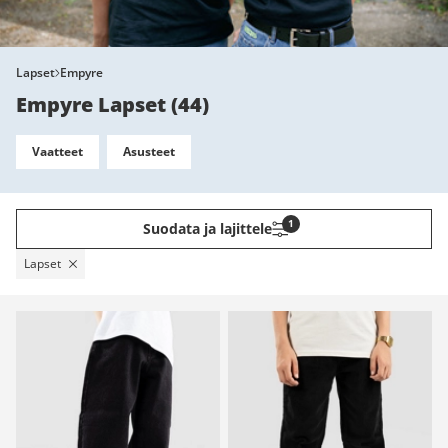
Lapset
Empyre
Empyre Lapset
(
44
)
Vaatteet
Asusteet
1
Suodata ja lajittele
Lapset