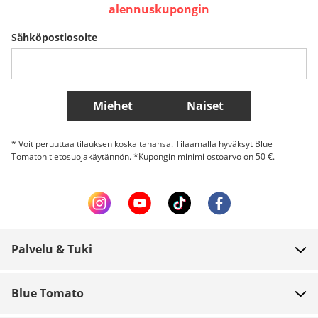
Sverige
Slovenija
België (Nederlands)
alennuskupongin
Sähköpostiosoite
Belgique (Français)
Danmark
Norge
Lisää maita
Miehet
Naiset
* Voit peruuttaa tilauksen koska tahansa. Tilaamalla hyväksyt Blue
Tomaton tietosuojakäytännön. *Kupongin minimi ostoarvo on 50 €.
Palvelu & Tuki
FAQ
Blue Tomato
Yhteystiedot