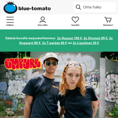
Valikko
Oma tilini
Suosikit
Ostoskori
Säästä bundle-tarjouksillamme:
2x Housut 100 €
,
2x Shortsit 90 €
,
2x
Hupparit 80 €
,
2x T-paidat 40 €
tai
2x Lippikset 30 €