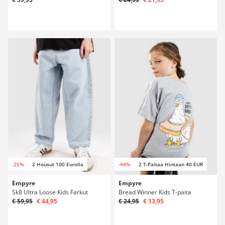
-25%
2 Housut 100 Eurolla
-44%
2 T-Paitaa Hintaan 40 EUR
Empyre
Empyre
Sk8 Ultra Loose Kids Farkut
Bread Winner Kids T-paita
€ 59,95
€ 44,95
€ 24,95
€ 13,95