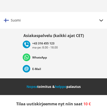
Suomi
Valitse maat
Asiakaspalvelu (kaikki ajat CET)
+43 316 455 123
ma-pe: 8.00 - 18.00
Deutschland
Österreich
Schweiz (Deutsch)
WhatsApp
Suisse (Français)
Svizzera (Italiano)
France
E-Mail
Nederland
Italia (Italiano)
Italien (Deutsch)
Nopea
toimitus &
helppo
palautus
España
Suomi
United Kingdom
Tilaa uutiskirjeemme nyt niin saat
10 €