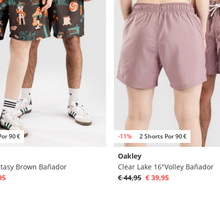
Por 90 €
-11%
2 Shorts Por 90 €
Oakley
tasy Brown Bañador
Clear Lake 16"Volley Bañador
95
€ 44,95
€ 39,95