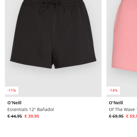
-11%
-14%
O'Neill
O'Neill
Essentials 12" Bañador
Of The Wave 
€ 44,95
€ 39,95
€ 69,95
€ 59,