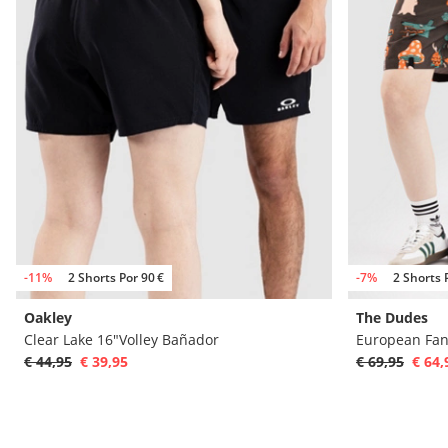
-11%
2 Shorts Por 90 €
-7%
2 Shorts 
Oakley
The Dudes
Clear Lake 16"Volley Bañador
European Fan
€ 44,95
€ 39,95
€ 69,95
€ 64,