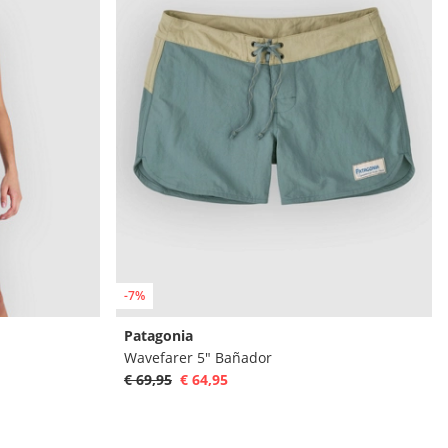
-7%
Patagonia
Wavefarer 5" Bañador
€ 69,95
€ 64,95