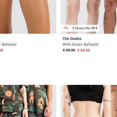
-7%
2 Shorts Por 90 €
The Dudes
3" Bañador
Wild Dudes Bañador
95
€ 69,95
€ 64,95