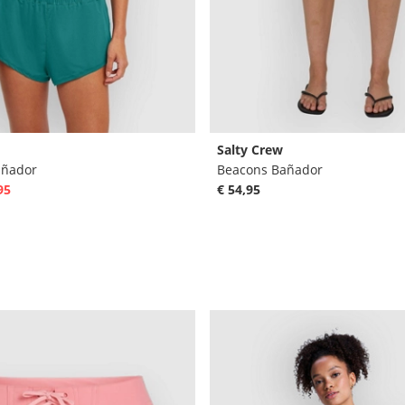
Salty Crew
añador
Beacons Bañador
95
€ 54,95