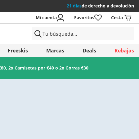
21 días
de derecho a devolución
Mi cuenta
Favoritos
Cesta
íses
Freeskis
Marcas
Deals
Rebajas
€80
,
2x Camisetas por €40
o
2x Gorras €30
Guardar