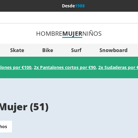
Desde
1988
HOMBRE
MUJER
NIÑOS
Más pa
Sverige
Skate
Bike
Surf
Snowboard
Slovenija
lones por €100
,
2x Pantalones cortos por €90
,
2x Sudaderas por 
België (Nederlands)
Belgique (Français)
Danmark
 Mujer
(
51
)
Norge
chos