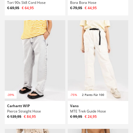
Tori 90s Sk8 Cord Hose
Bora Bora Hose
€ 69,95
€ 64,95
€ 79,95
€ 44,95
-39%
-75%
2 Pants Für 100
Carhartt WIP
Vans
Pierce Straight Hose
MTE Trek Guide Hose
€ 139,95
€ 84,95
€ 99,95
€ 24,95