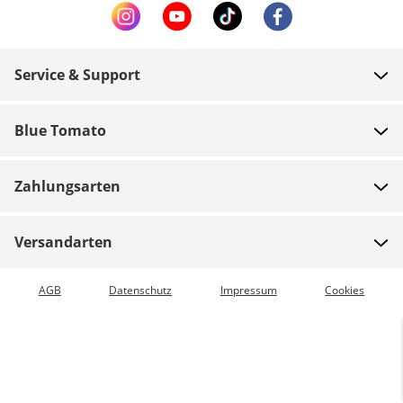
Service & Support
FAQ
Blue Tomato
Zahlung
Über uns
Versand
Zahlungsarten
Shops
Rücksendungen
Jobs
Gutscheine
Versandarten
Teamrider
Bestellung verfolgen
Expressversand möglich
AGB
Datenschutz
Impressum
Cookies
Blue World
Vorkasse
Presse
Zumiez