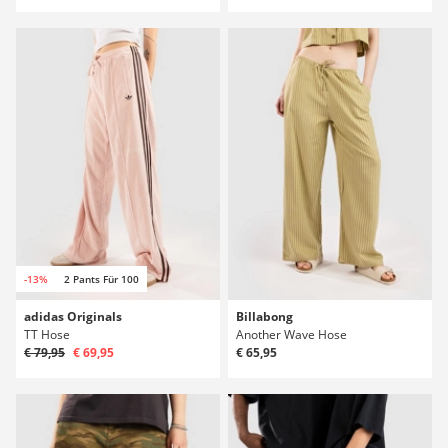
-13%
2 Pants Für 100
adidas Originals
Billabong
TT Hose
Another Wave Hose
€ 79,95
€ 69,95
€ 65,95