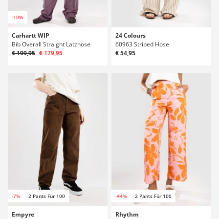
-10%
Carhartt WIP
24 Colours
Bib Overall Straight Latzhose
60963 Striped Hose
€ 199,95
€ 179,95
€ 54,95
-7%
2 Pants Für 100
-44%
2 Pants Für 100
Empyre
Rhythm