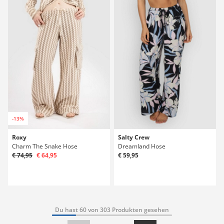
-13%
Roxy
Salty Crew
Charm The Snake Hose
Dreamland Hose
€ 74,95
€ 64,95
€ 59,95
Du hast 60 von 303 Produkten gesehen