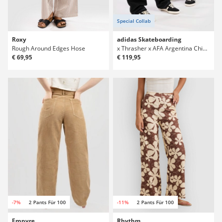
Special Collab
Roxy
adidas Skateboarding
Rough Around Edges Hose
x Thrasher x AFA Argentina Chino Hose
€ 69,95
€ 119,95
-7%
2 Pants Für 100
-11%
2 Pants Für 100
Empyre
Rhythm