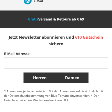
E-Mail
Nederland
Italia (Italiano)
Italien (Deutsch)
Gratis
Versand & Retoure ab € 69
España
Suomi
United Kingdom
Jetzt Newsletter abonnieren und
€10 Gutschein
Sverige
Slovenija
België (Nederlands)
sichern
E-Mail-Adresse
Belgique (Français)
Danmark
Norge
Weitere Länder
Herren
Damen
* Abmeldung jederzeit möglich. Mit der Anmeldung erklärst du dich mit
der Datenschutzbestimmung von Blue Tomato einverstanden. * Der
Gutschein hat einen Mindestkaufwert von 50 €.