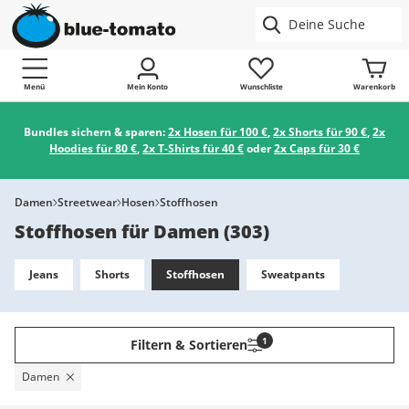
Menü
Mein Konto
Wunschliste
Warenkorb
Bundles sichern & sparen:
2x Hosen für 100 €
,
2x Shorts für 90 €
,
2x
Hoodies für 80 €
,
2x T-Shirts für 40 €
oder
2x Caps für 30 €
Damen
Streetwear
Hosen
Stoffhosen
Stoffhosen für Damen
(
303
)
Jeans
Shorts
Stoffhosen
Sweatpants
1
Filtern & Sortieren
Damen