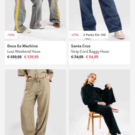
-13%
-27%
2 Pants Für 100
Deus Ex Machina
Santa Cruz
Lost Weekend Hose
Strip Cord Baggy Hose
€ 159,95
€ 139,95
€ 74,95
€ 54,95