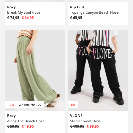
Roxy
Rip Curl
Break My Soul Hose
Topanga Canyon Beach Hose
€ 74,95
€ 64,95
€ 65,95
-17%
2 Pants Für 100
-9%
Roxy
VLONE
Along The Beach Hose
Staple Sweat Hose
€ 59,95
€ 49,95
€ 109,95
€ 99,95