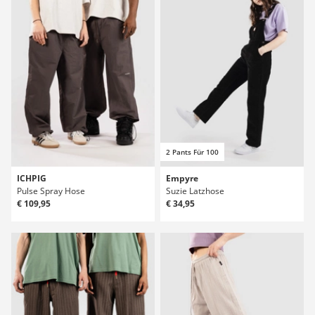
2 Pants Für 100
ICHPIG
Empyre
Pulse Spray Hose
Suzie Latzhose
€ 109,95
€ 34,95