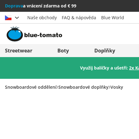
Doprava
a vrácení zdarma od € 99
Naše obchody
FAQ & nápověda
Blue World
Vybrat zemi
Deutschland
Nederland
Streetwear
Boty
Doplňky
Österreich
Italia (Italiano)
Využij balíčky a ušetři:
2x K
Schweiz (Deutsch)
Italien (Deutsch)
Suisse (Français)
España
Snowboardové oddělení
Snowboardové doplňky
Vosky
Svizzera (Italiano)
Suomi
France
United Kingdom