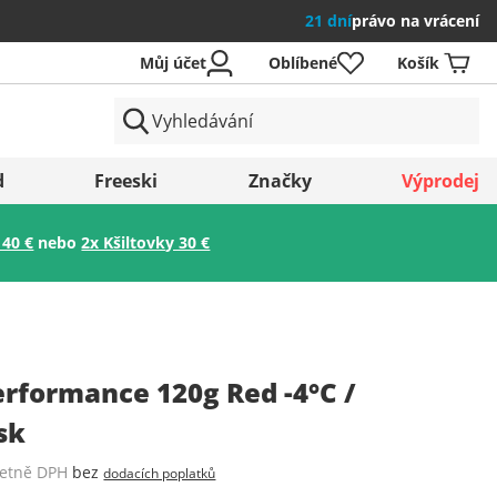
21 dní
právo na vrácení
Můj účet
Oblíbené
Košík
země
d
Freeski
Značky
Výprodej
 40 €
nebo
2x Kšiltovky 30 €
Uložit
erformance 120g Red -4°C /
sk
četně DPH
bez
dodacích poplatků