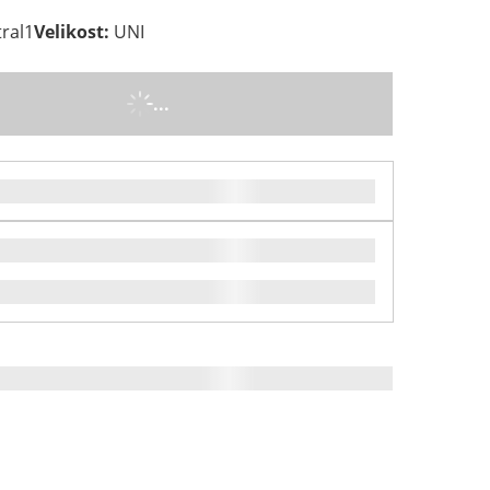
ral1
Velikost
:
UNI
...