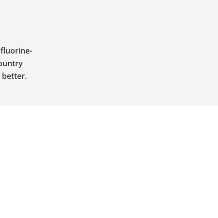
fluorine-
ountry
 better.