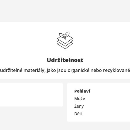
Udržitelnost
udržitelné materiály, jako jsou organické nebo recyklované
Pohlaví
Muže
Ženy
Děti