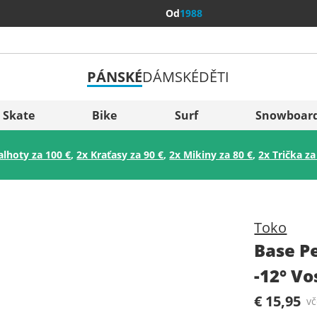
Od
1988
PÁNSKÉ
DÁMSKÉ
DĚTI
Všechny 
Sverige
Skate
Bike
Surf
Snowboar
Slovenija
alhoty za 100 €
,
2x Kraťasy za 90 €
,
2x Mikiny za 80 €
,
2x Trička za
België (Nederlands)
Belgique (Français)
Danmark
Toko
Norge
Base P
-12° Vo
€ 15,95
v