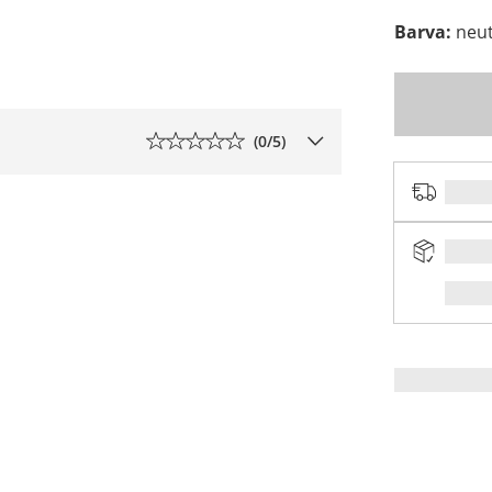
Barva
:
neut
(
0
/5)