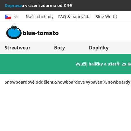
Doprava
a vrácení zdarma od € 99
Naše obchody
FAQ & nápověda
Blue World
Vybrat zemi
Deutschland
Nederland
Streetwear
Boty
Doplňky
Österreich
Italia (Italiano)
Využij balíčky a ušetři:
2x K
Schweiz (Deutsch)
Italien (Deutsch)
Suisse (Français)
España
Snowboardové oddělení
Snowboardové vybavení
Snowboardy
Svizzera (Italiano)
Suomi
France
United Kingdom