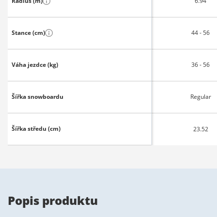
Rádius (m)
6.94
Stance (cm)
44 - 56
Váha jezdce (kg)
36 - 56
Šířka snowboardu
Regular
Šířka středu (cm)
23.52
Popis produktu