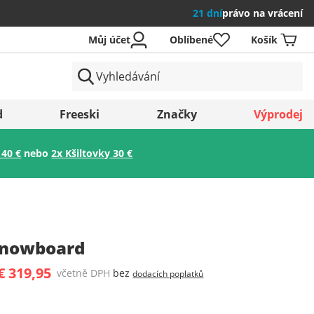
21 dní
právo na vrácení
Můj účet
Oblíbené
Košík
země
d
Freeski
Značky
Výprodej
 40 €
nebo
2x Kšiltovky 30 €
Uložit
Snowboard
€ 319,95
včetně DPH
bez
dodacích poplatků