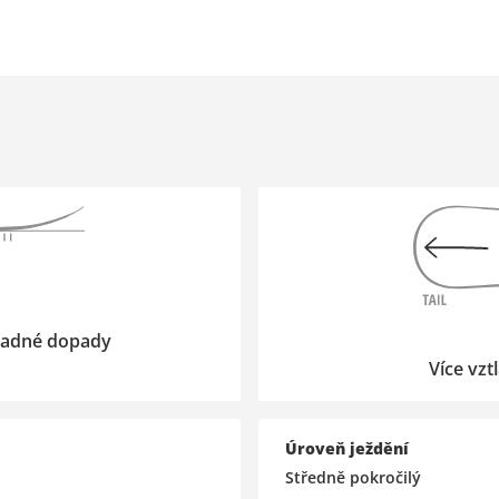
 snadné dopady
Více vzt
Úroveň ježdění
Středně pokročilý