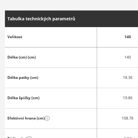
Tabulka technických parametrů
Velikost
140
Délka (cm) (cm)
140
Délka patky (cm)
18.36
Délka špičky (cm)
19.86
Efektivní hrana (cm)
108.78