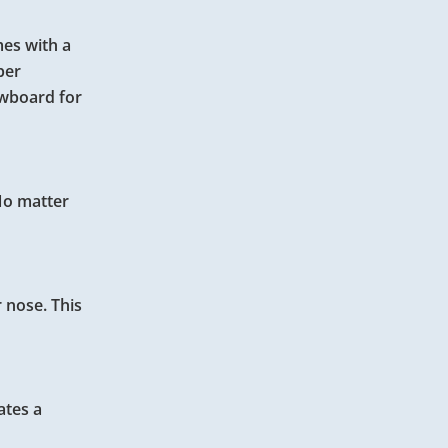
es with a
ber
owboard for
 No matter
r nose. This
ates a