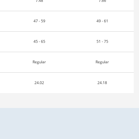
7.48
7.66
47 - 59
49 - 61
45 - 65
51 - 75
Regular
Regular
24.02
24.18