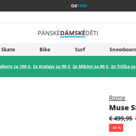
Od
1988
PÁNSKÉ
DÁMSKÉ
DĚTI
Všechny 
Sverige
Skate
Bike
Surf
Snowboar
Slovenija
alhoty za 100 €
,
2x Kraťasy za 90 €
,
2x Mikiny za 80 €
,
2x Trička za
België (Nederlands)
Belgique (Français)
Danmark
Rome
Norge
Muse 
€ 499,95
-
36
%