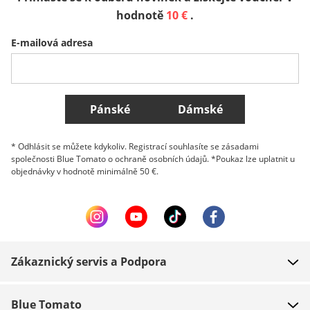
Sverige
Slovenija
België (Nederlands)
hodnotě
10 €
.
E-mailová adresa
Belgique (Français)
Danmark
Norge
Všechny země
Pánské
Dámské
* Odhlásit se můžete kdykoliv. Registrací souhlasíte se zásadami
společnosti Blue Tomato o ochraně osobních údajů. *Poukaz lze uplatnit u
objednávky v hodnotě minimálně 50 €.
Zákaznický servis a Podpora
FAQ
Blue Tomato