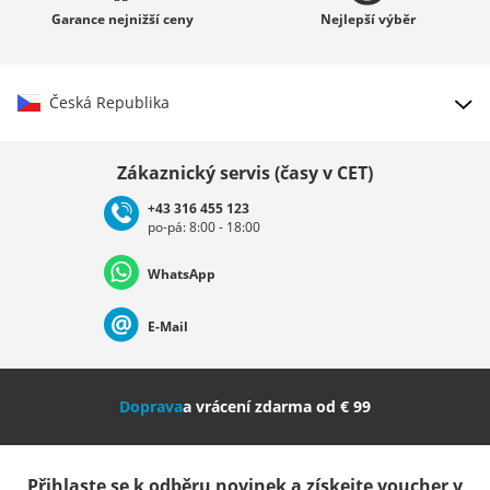
Garance
nejnižší ceny
Nejlepší
výběr
Česká Republika
Vybrat zemi
Zákaznický servis (časy v CET)
+43 316 455 123
po-pá: 8:00 - 18:00
Deutschland
Österreich
Schweiz (Deutsch)
WhatsApp
Suisse (Français)
Svizzera (Italiano)
France
E-Mail
Nederland
Italia (Italiano)
Italien (Deutsch)
Doprava
a vrácení zdarma od € 99
España
Suomi
United Kingdom
Přihlaste se k odběru novinek a získejte voucher v