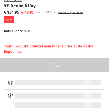
93! Denim Džíny
€ 134,95
€ 49,95
včetně DPH
bez
dodacích poplatků
-
63
%
Barva
:
dark blue
Tento produkt bohužel není možné odeslat do Česká
Republika.
...