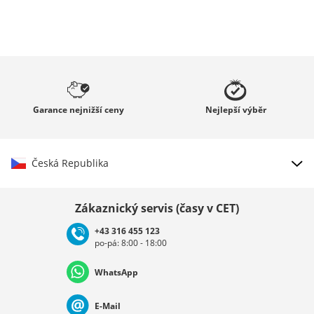
Garance
nejnižší ceny
Nejlepší
výběr
Česká Republika
Vybrat zemi
Zákaznický servis (časy v CET)
+43 316 455 123
po-pá: 8:00 - 18:00
Deutschland
Österreich
Schweiz (Deutsch)
WhatsApp
Suisse (Français)
Svizzera (Italiano)
France
E-Mail