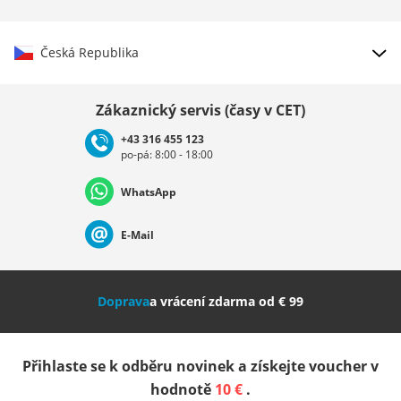
Česká Republika
Vybrat zemi
Zákaznický servis (časy v CET)
+43 316 455 123
po-pá: 8:00 - 18:00
Deutschland
Österreich
Schweiz (Deutsch)
WhatsApp
Suisse (Français)
Svizzera (Italiano)
France
E-Mail
Nederland
Italia (Italiano)
Italien (Deutsch)
Doprava
a vrácení zdarma od € 99
España
Suomi
United Kingdom
Přihlaste se k odběru novinek a získejte voucher v
Sverige
Slovenija
België (Nederlands)
hodnotě
10 €
.