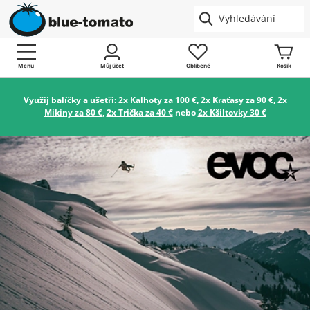
Menu
Můj účet
Oblíbené
Košík
Využij balíčky a ušetři:
2x Kalhoty za 100 €
,
2x Kraťasy za 90 €
,
2x
Mikiny za 80 €
,
2x Trička za 40 €
nebo
2x Kšiltovky 30 €