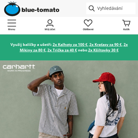
Menu
Můj účet
Oblíbené
Košík
Využij balíčky a ušetři:
2x Kalhoty za 100 €
,
2x Kraťasy za 90 €
,
2x
Mikiny za 80 €
,
2x Trička za 40 €
nebo
2x Kšiltovky 30 €