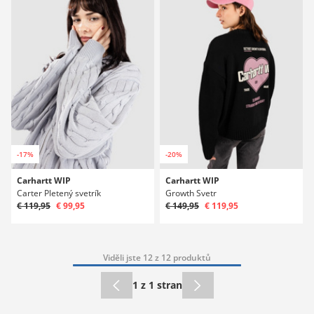
-17%
-20%
Carhartt WIP
Carhartt WIP
Carter Pletený svetrík
Growth Svetr
€ 119,95
€ 99,95
€ 149,95
€ 119,95
Viděli jste 12 z 12 produktů
1 z 1 stran