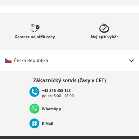
Garance
nejnižší ceny
Nejlepší
výběr
Česká Republika
Vybrat zemi
Zákaznický servis (časy v CET)
+43 316 455 123
po-pá: 8:00 - 18:00
Deutschland
Österreich
Schweiz (Deutsch)
WhatsApp
Suisse (Français)
Svizzera (Italiano)
France
E-Mail
Nederland
Italia (Italiano)
Italien (Deutsch)