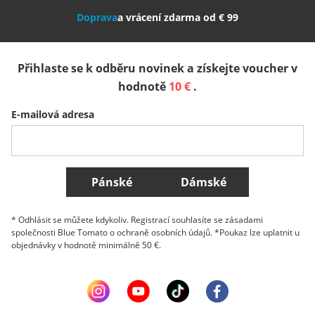
Doprava
a vrácení zdarma od € 99
España
Suomi
United Kingdom
Přihlaste se k odběru novinek a získejte voucher v
Sverige
Slovenija
België (Nederlands)
hodnotě
10 €
.
E-mailová adresa
Belgique (Français)
Danmark
Norge
Všechny země
Pánské
Dámské
* Odhlásit se můžete kdykoliv. Registrací souhlasíte se zásadami
společnosti Blue Tomato o ochraně osobních údajů. *Poukaz lze uplatnit u
objednávky v hodnotě minimálně 50 €.